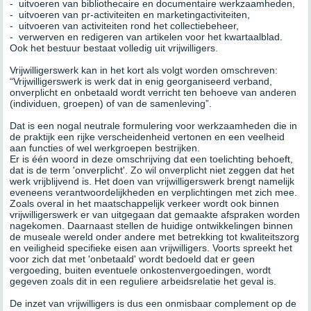
- uitvoeren van bibliothecaire en documentaire werkzaamheden,
- uitvoeren van pr-activiteiten en marketingactiviteiten,
- uitvoeren van activiteiten rond het collectiebeheer,
- verwerven en redigeren van artikelen voor het kwartaalblad.
Ook het bestuur bestaat volledig uit vrijwilligers.
Vrijwilligerswerk kan in het kort als volgt worden omschreven:
“Vrijwilligerswerk is werk dat in enig georganiseerd verband,
onverplicht en onbetaald wordt verricht ten behoeve van anderen
(individuen, groepen) of van de samenleving”.
Dat is een nogal neutrale formulering voor werkzaamheden die in
de praktijk een rijke verscheidenheid vertonen en een veelheid
aan functies of wel werkgroepen bestrijken.
Er is één woord in deze omschrijving dat een toelichting behoeft,
dat is de term 'onverplicht'. Zo wil onverplicht niet zeggen dat het
werk vrijblijvend is. Het doen van vrijwilligerswerk brengt namelijk
eveneens verantwoordelijkheden en verplichtingen met zich mee.
Zoals overal in het maatschappelijk verkeer wordt ook binnen
vrijwilligerswerk er van uitgegaan dat gemaakte afspraken worden
nagekomen. Daarnaast stellen de huidige ontwikkelingen binnen
de museale wereld onder andere met betrekking tot kwaliteitszorg
en veiligheid specifieke eisen aan vrijwilligers. Voorts spreekt het
voor zich dat met 'onbetaald' wordt bedoeld dat er geen
vergoeding, buiten eventuele onkostenvergoedingen, wordt
gegeven zoals dit in een reguliere arbeidsrelatie het geval is.
De inzet van vrijwilligers is dus een onmisbaar complement op de