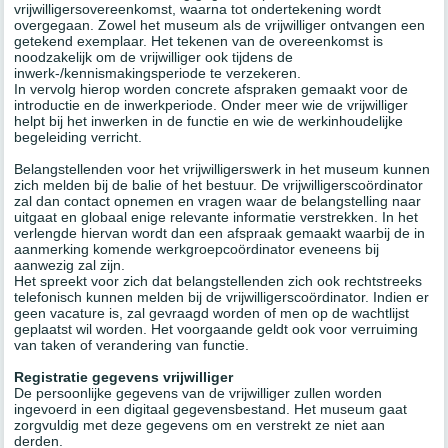
vrijwilligersovereenkomst, waarna tot ondertekening wordt
overgegaan. Zowel het museum als de vrijwilliger ontvangen een
getekend exemplaar. Het tekenen van de overeenkomst is
noodzakelijk om de vrijwilliger ook tijdens de
inwerk-/kennismakingsperiode te verzekeren.
In vervolg hierop worden concrete afspraken gemaakt voor de
introductie en de inwerkperiode. Onder meer wie de vrijwilliger
helpt bij het inwerken in de functie en wie de werkinhoudelijke
begeleiding verricht.
Belangstellenden voor het vrijwilligerswerk in het museum kunnen
zich melden bij de balie of het bestuur. De vrijwilligerscoördinator
zal dan contact opnemen en vragen waar de belangstelling naar
uitgaat en globaal enige relevante informatie verstrekken. In het
verlengde hiervan wordt dan een afspraak gemaakt waarbij de in
aanmerking komende werkgroepcoördinator eveneens bij
aanwezig zal zijn.
Het spreekt voor zich dat belangstellenden zich ook rechtstreeks
telefonisch kunnen melden bij de vrijwilligerscoördinator. Indien er
geen vacature is, zal gevraagd worden of men op de wachtlijst
geplaatst wil worden. Het voorgaande geldt ook voor verruiming
van taken of verandering van functie.
Registratie gegevens vrijwilliger
De persoonlijke gegevens van de vrijwilliger zullen worden
ingevoerd in een digitaal gegevensbestand. Het museum gaat
zorgvuldig met deze gegevens om en verstrekt ze niet aan
derden.