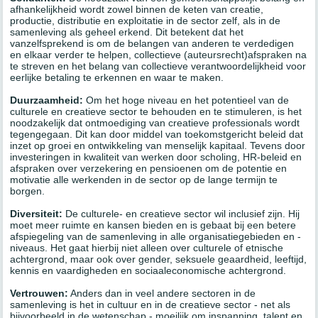
afhankelijkheid wordt zowel binnen de keten van creatie,
productie, distributie en exploitatie in de sector zelf, als in de
samenleving als geheel erkend. Dit betekent dat het
vanzelfsprekend is om de belangen van anderen te verdedigen
en elkaar verder te helpen, collectieve (auteursrecht)afspraken na
te streven en het belang van collectieve verantwoordelijkheid voor
eerlijke betaling te erkennen en waar te maken.
Duurzaamheid:
Om het hoge niveau en het potentieel van de
culturele en creatieve sector te behouden en te stimuleren, is het
noodzakelijk dat ontmoediging van creatieve professionals wordt
tegengegaan. Dit kan door middel van toekomstgericht beleid dat
inzet op groei en ontwikkeling van menselijk kapitaal. Tevens door
investeringen in kwaliteit van werken door scholing, HR-beleid en
afspraken over verzekering en pensioenen om de potentie en
motivatie alle werkenden in de sector op de lange termijn te
borgen.
Diversiteit:
De culturele- en creatieve sector wil inclusief zijn. Hij
moet meer ruimte en kansen bieden en is gebaat bij een betere
afspiegeling van de samenleving in alle organisatiegebieden en -
niveaus. Het gaat hierbij niet alleen over culturele of etnische
achtergrond, maar ook over gender, seksuele geaardheid, leeftijd,
kennis en vaardigheden en sociaaleconomische achtergrond.
Vertrouwen:
Anders dan in veel andere sectoren in de
samenleving is het in cultuur en in de creatieve sector - net als
bijvoorbeeld in de wetenschap - moeilijk om inspanning, talent en