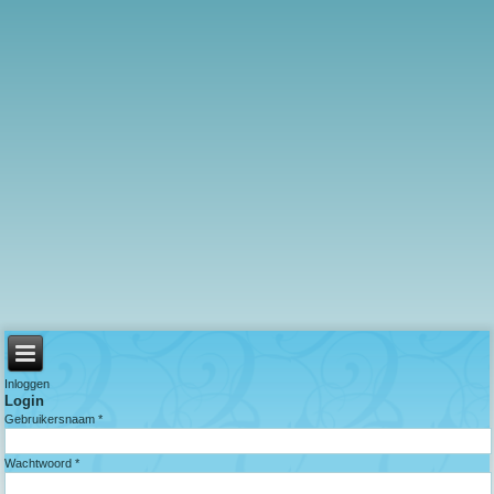
Inloggen
Login
Gebruikersnaam *
Wachtwoord *