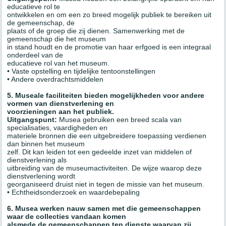
educatieve rol te
ontwikkelen en om een zo breed mogelijk publiek te bereiken uit
de gemeenschap, de
plaats of de groep die zij dienen. Samenwerking met de
gemeenschap die het museum
in stand houdt en de promotie van haar erfgoed is een integraal
onderdeel van de
educatieve rol van het museum.
• Vaste opstelling en tijdelijke tentoonstellingen
• Andere overdrachtsmiddelen
5. Museale faciliteiten bieden mogelijkheden voor andere
vormen van dienstverlening en
voorzieningen aan het publiek.
Uitgangspunt:
Musea gebruiken een breed scala van
specialisaties, vaardigheden en
materiele bronnen die een uitgebreidere toepassing verdienen
dan binnen het museum
zelf. Dit kan leiden tot een gedeelde inzet van middelen of
dienstverlening als
uitbreiding van de museumactiviteiten. De wijze waarop deze
dienstverlening wordt
georganiseerd druist niet in tegen de missie van het museum.
• Echtheidsonderzoek en waardebepaling
6. Musea werken nauw samen met die gemeenschappen
waar de collecties vandaan komen
alsmede de gemeenschappen ten dienste waarvan zij