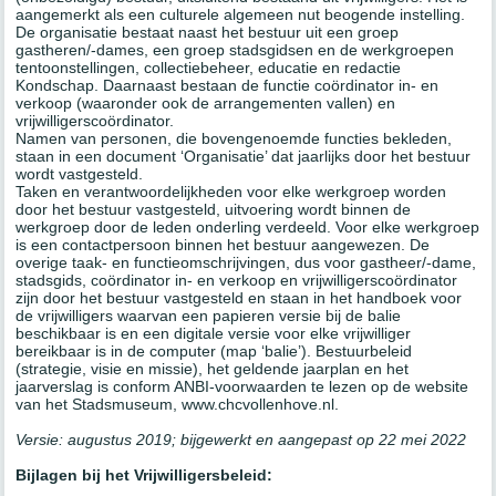
aangemerkt als een culturele algemeen nut beogende instelling.
De organisatie bestaat naast het bestuur uit een groep
gastheren/-dames, een groep stadsgidsen en de werkgroepen
tentoonstellingen, collectiebeheer, educatie en redactie
Kondschap. Daarnaast bestaan de functie coördinator in- en
verkoop (waaronder ook de arrangementen vallen) en
vrijwilligerscoördinator.
Namen van personen, die bovengenoemde functies bekleden,
staan in een document ‘Organisatie’ dat jaarlijks door het bestuur
wordt vastgesteld.
Taken en verantwoordelijkheden voor elke werkgroep worden
door het bestuur vastgesteld, uitvoering wordt binnen de
werkgroep door de leden onderling verdeeld. Voor elke werkgroep
is een contactpersoon binnen het bestuur aangewezen. De
overige taak- en functieomschrijvingen, dus voor gastheer/-dame,
stadsgids, coördinator in- en verkoop en vrijwilligerscoördinator
zijn door het bestuur vastgesteld en staan in het handboek voor
de vrijwilligers waarvan een papieren versie bij de balie
beschikbaar is en een digitale versie voor elke vrijwilliger
bereikbaar is in de computer (map ‘balie’). Bestuurbeleid
(strategie, visie en missie), het geldende jaarplan en het
jaarverslag is conform ANBI-voorwaarden te lezen op de website
van het Stadsmuseum, www.chcvollenhove.nl.
Versie: augustus 2019; bijgewerkt en aangepast op 22 mei 2022
Bijlagen bij het Vrijwilligersbeleid: