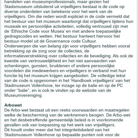
handelen van museumprofessionals, maar gezien het
Stadsmuseum uitsluitend uit vrijwilligers bestaat is de code op
diverse onderdelen van betekenis voor het werk van de
vrijwilligers. Om die reden wordt expliciet in de code vermeld dat
het bestuur van het museum waarborgt dat vrijwilligers tijdens hun
museale en persoonlijke activiteiten, volledig vertrouwd zijn met
de ‘Ethische Code voor Musea’ en met andere toepasselijke
gedragscodes en wetten. Het bestuur hanteert hiervoor het
bestuur-model uit de Governance code Cultuur.
Onderwerpen die van belang zijn voor vrijwilligers hebben vooral
betrekking op de zorg voor de collecties, de
informatieverstrekking over collecties en de beveiliging. Als ook de
kwestie van vertrouwelijkheid en het niet aanvaarden van
schenkingen, gunsten, bruiklenen of andere persoonlijke
voordelen die medewerkers en vrijwilligers in verband met hun
functie bij het museum krijgen aangeboden. De volledige tekst
van de code is opgenomen in het ‘Handboek vrijwilligers’ van het
Stadmuseum Vollenhove, ter inzage op de balie en op de PC
onder “balie”, en is ook te vinden op de website van de
Museumvereniging.
Arbowet
De Arbo-wet bestaat uit een reeks voorwaarden en maatregelen
welke de bescherming van de werknemers beogen. De Arbo-wet
en het desbetreffende gemeentelijk beleid is in voorkomende
gevallen ook van toepassing op het werk van vrijwilligers.
Dit houdt onder meer dat het integriteitsbeleid van het
Stadsmuseum Vollenhove op bepaalde punten ook voor de