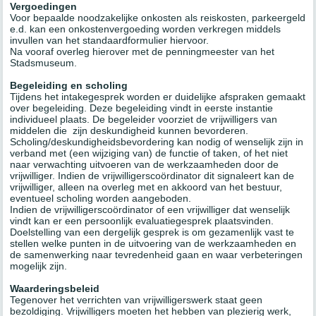
Vergoedingen
Voor bepaalde noodzakelijke onkosten als reiskosten, parkeergeld
e.d. kan een onkostenvergoeding worden verkregen middels
invullen van het standaardformulier hiervoor.
Na vooraf overleg hierover met de penningmeester van het
Stadsmuseum.
Begeleiding en scholing
Tijdens het intakegesprek worden er duidelijke afspraken gemaakt
over begeleiding. Deze begeleiding vindt in eerste instantie
individueel plaats. De begeleider voorziet de vrijwilligers van
middelen die zijn deskundigheid kunnen bevorderen.
Scholing/deskundigheidsbevordering kan nodig of wenselijk zijn in
verband met (een wijziging van) de functie of taken, of het niet
naar verwachting uitvoeren van de werkzaamheden door de
vrijwilliger. Indien de vrijwilligerscoördinator dit signaleert kan de
vrijwilliger, alleen na overleg met en akkoord van het bestuur,
eventueel scholing worden aangeboden.
Indien de vrijwilligerscoördinator of een vrijwilliger dat wenselijk
vindt kan er een persoonlijk evaluatiegesprek plaatsvinden.
Doelstelling van een dergelijk gesprek is om gezamenlijk vast te
stellen welke punten in de uitvoering van de werkzaamheden en
de samenwerking naar tevredenheid gaan en waar verbeteringen
mogelijk zijn.
Waarderingsbeleid
Tegenover het verrichten van vrijwilligerswerk staat geen
bezoldiging. Vrijwilligers moeten het hebben van plezierig werk,