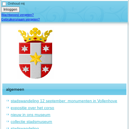
Onthoud mij
Wachtwoord vergeten?
Gebruikersnaam vergeten?
algemeen
stadswandeling 12 september: monumenten in Vollenhove
expositie over het corso
nieuw in ons museum
collectie stadsmuseum
stadswandeling