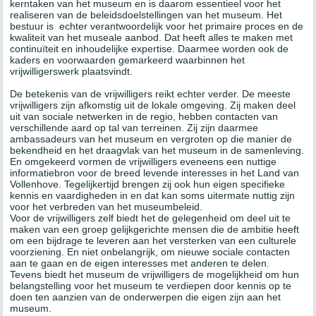
kerntaken van het museum en is daarom essentieel voor het
realiseren van de beleidsdoelstellingen van het museum. Het
bestuur is echter verantwoordelijk voor het primaire proces en de
kwaliteit van het museale aanbod. Dat heeft alles te maken met
continuïteit en inhoudelijke expertise. Daarmee worden ook de
kaders en voorwaarden gemarkeerd waarbinnen het
vrijwilligerswerk plaatsvindt.
De betekenis van de vrijwilligers reikt echter verder. De meeste
vrijwilligers zijn afkomstig uit de lokale omgeving. Zij maken deel
uit van sociale netwerken in de regio, hebben contacten van
verschillende aard op tal van terreinen. Zij zijn daarmee
ambassadeurs van het museum en vergroten op die manier de
bekendheid en het draagvlak van het museum in de samenleving.
En omgekeerd vormen de vrijwilligers eveneens een nuttige
informatiebron voor de breed levende interesses in het Land van
Vollenhove. Tegelijkertijd brengen zij ook hun eigen specifieke
kennis en vaardigheden in en dat kan soms uitermate nuttig zijn
voor het verbreden van het museumbeleid.
Voor de vrijwilligers zelf biedt het de gelegenheid om deel uit te
maken van een groep gelijkgerichte mensen die de ambitie heeft
om een bijdrage te leveren aan het versterken van een culturele
voorziening. En niet onbelangrijk, om nieuwe sociale contacten
aan te gaan en de eigen interesses met anderen te delen.
Tevens biedt het museum de vrijwilligers de mogelijkheid om hun
belangstelling voor het museum te verdiepen door kennis op te
doen ten aanzien van de onderwerpen die eigen zijn aan het
museum.