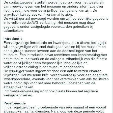
De contactgegevens zullen worden gebruikt voor het toesturen
van nieuwsbrieven van het museum en andere informatie over
het museum die voor de vrijwilliger van belang kan zijn. De
vrijwilliger kan verzoeken hiervan af te zien.
De vrijwilliger zal gevraagd worden om zijn persoonlijke gegevens
in te vullen op de AVG-verklaring. Het museum mag deze
gegevens onder vastgelegde voorwaarden gebruiken bij
calamiteiten.
Introductie
Een zorgvuldige introductie en inwerkperiode is uiterst belangrijk
wil een vrijwilliger zich snel thuis gaan voelen bij het museum en
een bijdrage kunnen leveren aan de doelstellingen van het
museum. Een introductie bevat tenminste een kennismaking met
het museum, het werk en de collega's. Afhankelijk van die functie
wordt de vrijwilliger een toepasselijke inhoudelijke en
veiligheidsrondleiding in het museum aangeboden.
De vrijwilliger wordt ingewerkt door een aan te wijzen ervaren
vrijwilliger. Het museum blijft verantwoordelijk voor een adequate
inwerkprocedure, evenals voor het verstrekken van alle faciliteiten
welke nodig zijn voor het naar behoren uitoefenen van de
afgesproken taken.
Informatie-uitwisseling vindt ook plaats binnen het reguliere
werkgroepoverleg.
Proefperiode
In de regel geldt een proefperiode van één maand of een vooraf
afgesproken aantal diensten. Na afloop van deze periode volgt