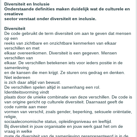
Diversiteit en Inclusie
Onderstaande definities maken duidelijk wat de culturele en
creatieve
sector verstaat onder diversiteit en inclusie.
Diversiteit
De code gebruikt de term diversiteit om aan te geven dat mensen
op een
reeks van zichtbare en onzichtbare kenmerken van elkaar
verschillen en met
elkaar overeenkomen. Diversiteit is een gegeven. Mensen
verschillen van
elkaar. De verschillen betekenen iets voor ieders positie in de
samenleving
en de kansen die men krijgt. Ze sturen ons gedrag en denken.
Niet iedereen
is zich daar altijd van bewust.
De verschillen spelen altijd in samenhang een rol.
Identiteitsvorming vindt
plaats door de unieke combinatie van deze verschillen. De code is
van origine gericht op culturele diversiteit. Daarnaast geeft de
code ruimte aan meer
vormen van verschil, zoals gender, beperking, seksuele oriëntatie,
religie,
sociaaleconomische status, opleidingsniveau en leeftijd.
Bij diversiteit in jouw organisatie en jouw werk gaat het om de
vraag in welke
mate de diversiteit van de samenleving gerepresenteerd is in de