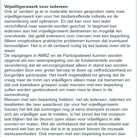
Vrijwilligerswerk voor iedereen
Ook al ‘verdien’ je er in materiële termen gesproken niets mee,
vrijwilligerswerk kan voor het desbetreffende individu en de
samenleving veel opleveren. En dat kan voor een ieder
verschillend naar waarde worden geschat. In beginsel kan
iedereen aan het vrijwilligerswerk deelnemen en mogelijk ten
overvloede, dat geldt eveneens voor mensen met een beperking.
Alleen onoplosbare praktische problemen kunnen dat eventueel
bemoeilijken. Het is in dit verband nuttig bij dat laatste even stil te
staan.
De wijzigingen in AWBZ en de Participatiewet kunnen worden
opgevat als een weerspiegeling van de fundamentele sociale
verandering dat de verzorgingsstaat alleen in stand kan worden
gehouden door een groter beroep te doen op zelfredzaamheid en
burgerlijke participatie. Het heeft ongetwijfeld tot gevolg dat de
vraag naar de inzet van vrijwilligers alleen maar zal toenemen en
dat ook kwetsbare groepen zoals mensen met een beperking
zullen worden gestimuleerd om meer mee te doen in de
samenleving.
Mensen met een beperking hebben, net als iedereen, talenten en
kwaliteiten die zeer waardevol zijn voor het vrijwilligerswerk.
Gezien het feit dat sommigen nog al eens drempels ervaren om
zich als vrijwilliger aan te melden, is het zinvol dat het museum
laat blijken dat de deuren open staan voor vrijwilligers in alle
soorten en maten. Met als vertrekpunt dat wordt beoordeeld wat
iemand wel kan en hoe dat is in te passen binnen de museale
werkzaamheden. Ook mensen met een beperking kunnen dan