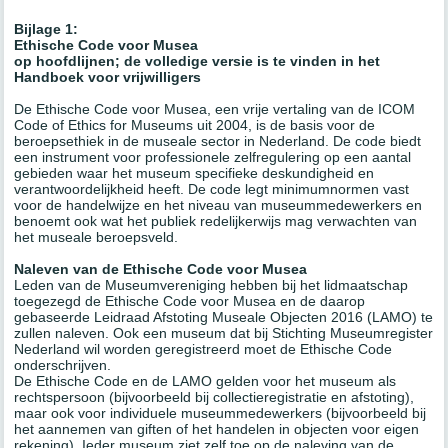
Bijlage 1:
Ethische Code voor Musea
op hoofdlijnen
; de volledige versie is te vinden in het
Handboek voor vrijwilligers
De Ethische Code voor Musea, een vrije vertaling van de ICOM
Code of Ethics for Museums uit 2004, is de basis voor de
beroepsethiek in de museale sector in Nederland. De code biedt
een instrument voor professionele zelfregulering op een aantal
gebieden waar het museum specifieke deskundigheid en
verantwoordelijkheid heeft. De code legt minimumnormen vast
voor de handelwijze en het niveau van museummedewerkers en
benoemt ook wat het publiek redelijkerwijs mag verwachten van
het museale beroepsveld.
Naleven van de Ethische Code voor Musea
Leden van de Museumvereniging hebben bij het lidmaatschap
toegezegd de Ethische Code voor Musea en de daarop
gebaseerde Leidraad Afstoting Museale Objecten 2016 (LAMO) te
zullen naleven. Ook een museum dat bij Stichting Museumregister
Nederland wil worden geregistreerd moet de Ethische Code
onderschrijven.
De Ethische Code en de LAMO gelden voor het museum als
rechtspersoon (bijvoorbeeld bij collectieregistratie en afstoting),
maar ook voor individuele museummedewerkers (bijvoorbeeld bij
het aannemen van giften of het handelen in objecten voor eigen
rekening). Ieder museum ziet zelf toe op de naleving van de