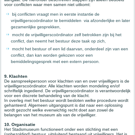
voor conflicten waar men samen niet uitkomt:
bij conflicten vraagt men in eerste instantie de
vrijwilligerscoördinator te bemiddelen via afzonderlijke en later
gezamenlijke gesprekken,
mocht de vrijwilligerscoördinator zelf betrokken zijn bij het
conflict, dan neemt het bestuur deze taak op zich,
mocht het bestuur of een lid daarvan, onderdeel zijn van een
conflict, dan kan worden gekozen voor een
bemiddelingsgesprek met een extern persoon.
9. Klachten
De aanspreekpersoon voor klachten van en over vrijwilligers is de
vrijwilligerscoördinator. Alle klachten worden mondeling en/of
schriftelijk ingediend. De vrijwilligerscoördinator is verantwoordelijk
voor een discrete behandeling van de klacht.
In overleg met het bestuur wordt besloten welke procedure wordt
gehanteerd. Algemeen uitgangspunt is dat naar een oplossing
wordt gezocht welke evenwichtig recht doet aan zowel de
belangen van het museum als van de vrijwilliger.
10. Organisatie
Het Stadsmuseum functioneert onder een stichting met een
(onbezoldigd) bestuur, uitsluitend bestaand uit vrijwilligers. Het is