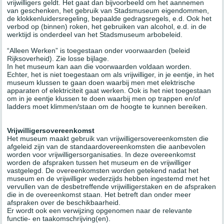
vrijwilligers geldt. Het gaat dan bijvoorbeeld om het aannemen
van geschenken, het gebruik van Stadsmuseum eigendommen,
de klokkenluidersregeling, bepaalde gedragsregels, e.d. Ook het
verbod op (binnen) roken, het gebruiken van alcohol, e.d. in de
werktijd is onderdeel van het Stadsmuseum arbobeleid.
“Alleen Werken” is toegestaan onder voorwaarden (beleid
Rijksoverheid). Zie losse bijlage.
In het museum kan aan die voorwaarden voldaan worden.
Echter, het is niet toegestaan om als vrijwilliger, in je eentje, in het
museum klussen te gaan doen waarbij men met elektrische
apparaten of elektriciteit gaat werken. Ook is het niet toegestaan
om in je eentje klussen te doen waarbij men op trappen en/of
ladders moet klimmen/staan om de hoogte te kunnen bereiken.
Vrijwilligersovereenkomst
Het museum maakt gebruik van vrijwilligersovereenkomsten die
afgeleid zijn van de standaardovereenkomsten die aanbevolen
worden voor vrijwilligersorganisaties. In deze overeenkomst
worden de afspraken tussen het museum en de vrijwilliger
vastgelegd. De overeenkomsten worden getekend nadat het
museum en de vrijwilliger wederzijds hebben ingestemd met het
vervullen van de desbetreffende vrijwilligerstaken en de afspraken
die in de overeenkomst staan. Het betreft dan onder meer
afspraken over de beschikbaarheid.
Er wordt ook een verwijzing opgenomen naar de relevante
functie- en taakomschrijving(en).