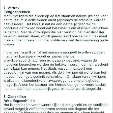
7. Vertrek
Exitgesprekken
Met vrijwilligers die alleen op de lijst staan en nauwelijks nog voor
het museum in actie treden dient (opnieuw) de status te worden
geëvalueerd. Het kan zijn dat na een dergelijk gesprek de
conclusie getrokken wordt dat het beter is om afscheid van elkaar
te nemen. Met de vrijwilligers die niet ‘vast’ op het dienstrooster
willen of kunnen staan, wordt geëvalueerd hoe ze toch maximaal
mee kunnen draaien, om de problemen met de inroostering op te
lossen.
Indien een vrijwilliger of het museum aangeeft te willen stoppen
met vrijwilligerswerk, wordt er samen met de
vrijwilligerscoördinator een exitgesprek gepland, waarin de
motieven besproken worden en bekeken wordt hoe men afscheid
van elkaar kan nemen. Het Stadsmuseum hanteert een
opzegtermijn van één maand. Als de vrijwilliger dit wenst kan het
museum een getuigschrift verstrekken. Ontslaan van vrijwilligers
is alleen in uitzonderlijke en zwaarwegende omstandigheden
mogelijk. Alleen het bestuur kan hiertoe een gemotiveerd besluit
nemen, dat in een persoonlijk gesprek nader wordt toegelicht.
8. Geschillen
Arbeidsgeschillen
Het is een ieders verantwoordelijkheid om geschillen en conflicten
zoveel mogelijk zelf op te lossen samen met degene die het
aangaat. De hieronder beschreven stappen zijn alleen bedoeld