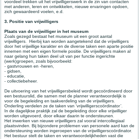
voordeel trekken uit het vrijwilligerswerk in de zin van contacten
met anderen, leren en ontwikkelen, nieuwe ervaringen opdoen,
zich gewaardeerd voelen, e.d.
3. Positie van vrijwilligers
Plaats van de vrijwilliger in het museum
Zoals gezegd bestaat het museum uit een groot aantal
vrijwilligers. Hierbij kan worden aangetekend dat de vrijwilligers
door het vrijwillige karakter en de diverse taken een aparte positie
innemen met een eigen formele positie. De vrijwilligers maken al
naar gelang hun taken deel uit van per functie ingerichte
(werk)groepen, zoals bijvoorbeeld:
- gastvrouwen en -heren,
- gidsen,
- educatie,
- collectiebeheer.
De uitvoering van het vrijwilligersbeleid wordt gecoördineerd door
een bestuurslid, die samen met de planner verantwoordelijk is
voor de begeleiding en taakverdeling van de vrijwilligers.
Onderling verdelen ze de taken van ‘vrijwilligerscoördinator’.
In de dagelijkse praktijk zal de begeleiding door elke vrijwilliger
worden uitgevoerd, door elkaar daarin te ondersteunen.
Het inwerken van nieuwe vrijwilligers zal vooral intercollegiaal
plaatsvinden. Bij bijzondere problemen van personele aard kan de
ondersteuning worden ingeroepen van de vrijwilligerscoördinator.
Het bestuur stelt de taken en verantwoordelijkheden vast die