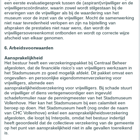
een eerste evaluatiegesprek tussen de (aspirant)vrijwilliger en de
vrijwilligerscoördinator, waarin zowel wordt stilgestaan bij de
ervaringen van de vrijwilliger als bij de waardering van het
museum voor de inzet van de vrijwilliger. Mocht de samenwerking
niet naar tevredenheid verlopen en zijn na bijstelling van
afspraken de prestaties niet naar wens, dan wordt de
vrijwilligersovereenkomst ontbonden en wordt op correcte wijze
afscheid van elkaar genomen.
6. Arbeidsvoorwaarden
Aansprakelijkheid
Het bestuur heeft een verzekeringspakket bij Centraal Beheer
afgesloten, dat de financiële risico's van vrijwilligers werkzaam in
het Stadsmuseum zo goed mogelijk afdekt. Dit pakket omvat een
ongevallen- en persoonlijke eigendommenverzekering voor
vrijwilligers, alsmede een
aansprakelijkheidsverzekering voor vrijwilligers. Bij schade stuurt
de vrijwilliger of diens vertegenwoordiger een ingevuld
schadeformulier naar de penningmeester van het Stadsmuseum
Vollenhove. Hier kan het Stadsmuseum bij een calamiteit een
beroep op doen. Het Stadsmuseum heeft (nog onder de naam
van CHC Vollenhove) enkel een aansprakelijkheidsverzekering
afgesloten, die loopt bij Interpolis, omdat het bestuur indertijd
heeft geoordeeld dat de collectieve verzekering van de gemeente
op het punt van aansprakelijkheid niet in alle gevallen toereikend
is.