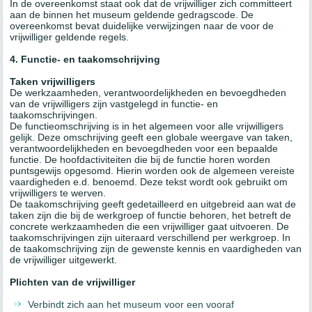
In de overeenkomst staat ook dat de vrijwilliger zich committeert
aan de binnen het museum geldende gedragscode. De
overeenkomst bevat duidelijke verwijzingen naar de voor de
vrijwilliger geldende regels.
4. Functie- en taakomschrijving
Taken vrijwilligers
De werkzaamheden, verantwoordelijkheden en bevoegdheden
van de vrijwilligers zijn vastgelegd in functie- en
taakomschrijvingen.
De functieomschrijving is in het algemeen voor alle vrijwilligers
gelijk. Deze omschrijving geeft een globale weergave van taken,
verantwoordelijkheden en bevoegdheden voor een bepaalde
functie. De hoofdactiviteiten die bij de functie horen worden
puntsgewijs opgesomd. Hierin worden ook de algemeen vereiste
vaardigheden e.d. benoemd. Deze tekst wordt ook gebruikt om
vrijwilligers te werven.
De taakomschrijving geeft gedetailleerd en uitgebreid aan wat de
taken zijn die bij de werkgroep of functie behoren, het betreft de
concrete werkzaamheden die een vrijwilliger gaat uitvoeren. De
taakomschrijvingen zijn uiteraard verschillend per werkgroep. In
de taakomschrijving zijn de gewenste kennis en vaardigheden van
de vrijwilliger uitgewerkt.
Plichten van de vrijwilliger
Verbindt zich aan het museum voor een vooraf