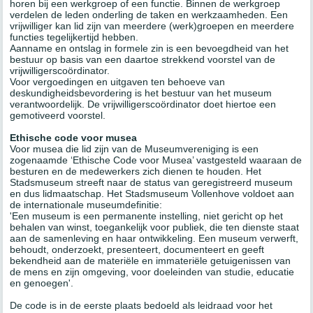
horen bij een werkgroep of een functie. Binnen de werkgroep
verdelen de leden onderling de taken en werkzaamheden. Een
vrijwilliger kan lid zijn van meerdere (werk)groepen en meerdere
functies tegelijkertijd hebben.
Aanname en ontslag in formele zin is een bevoegdheid van het
bestuur op basis van een daartoe strekkend voorstel van de
vrijwilligerscoördinator.
Voor vergoedingen en uitgaven ten behoeve van
deskundigheidsbevordering is het bestuur van het museum
verantwoordelijk. De vrijwilligerscoördinator doet hiertoe een
gemotiveerd voorstel.
Ethische code voor musea
Voor musea die lid zijn van de Museumvereniging is een
zogenaamde ‘Ethische Code voor Musea’ vastgesteld waaraan de
besturen en de medewerkers zich dienen te houden. Het
Stadsmuseum streeft naar de status van geregistreerd museum
en dus lidmaatschap. Het Stadsmuseum Vollenhove voldoet aan
de internationale museumdefinitie:
'Een museum is een permanente instelling, niet gericht op het
behalen van winst, toegankelijk voor publiek, die ten dienste staat
aan de samenleving en haar ontwikkeling. Een museum verwerft,
behoudt, onderzoekt, presenteert, documenteert en geeft
bekendheid aan de materiële en immateriële getuigenissen van
de mens en zijn omgeving, voor doeleinden van studie, educatie
en genoegen'.
De code is in de eerste plaats bedoeld als leidraad voor het