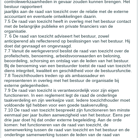
controlewerkzaamheden in gevaar zouden kunnen brengen. Het
bestuur rapporteert
jaarlijks aan de raad van toezicht over de relatie met de externe
accountant en eventuele ontwikkelingen daarin.
7.5 De raad van toezicht heeft in overleg met het bestuur contact
met de belangrijke publieke en private financiers van de
organisatie.
7. 6 De raad van toezicht adviseert het bestuur, zowel
anticiperend als reflecterend op beslissingen van het bestuur. Hij
doet dat gevraagd en ongevraagd.
7.7 Vanuit de werkgeversrol beslist de raad van toezicht over de
profielschets, benoeming, arbeidsvoorwaarden en beloning,
beoordeling, schorsing en ontslag van de leden van het bestuur.
Bij de benoeming van een bestuurder toetst de raad van toezicht
diens integriteit, kwaliteit en geschiktheid voor de bestuursfunctie.
7.8 Toezichthouders treden op als ambassadeur en
representeren in overleg met het bestuur de organisatie bij
externe gelegenheden.
7.9 De raad van toezicht is verantwoordelijk voor zijn eigen
functioneren. In een reglement legt de raad de onderlinge
taakverdeling en zijn werkwijze vast. Iedere toezichthouder moet
voldoende tijd hebben voor een goede taakvervulling.
7.10 De raad van toezicht bespreekt zijn functioneren ten minste
eenmaal per jaar buiten aanwezigheid van het bestuur. Eens per
drie jaar doet hij dat onder externe begeleiding. Aan de orde
komen: het functioneren van de raad van toezicht, de
samenwerking tussen de raad van toezicht en het bestuur en de
onderlinge samenwerking tussen de leden van de raad van