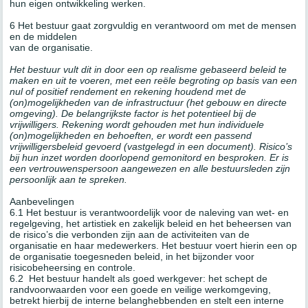
hun eigen ontwikkeling werken.
6 Het bestuur gaat zorgvuldig en verantwoord om met de mensen
en de middelen
van de organisatie.
Het bestuur vult dit in door een op realisme gebaseerd beleid te
maken en uit te voeren, met een reële begroting op basis van een
nul of positief rendement en rekening houdend met de
(on)mogelijkheden van de infrastructuur (het gebouw en directe
omgeving). De belangrijkste factor is het potentieel bij de
vrijwilligers. Rekening wordt gehouden met hun individuele
(on)mogelijkheden en behoeften, er wordt een passend
vrijwilligersbeleid gevoerd (vastgelegd in een document). Risico’s
bij hun inzet worden doorlopend gemonitord en besproken. Er is
een vertrouwenspersoon aangewezen en alle bestuursleden zijn
persoonlijk aan te spreken.
Aanbevelingen
6.1 Het bestuur is verantwoordelijk voor de naleving van wet- en
regelgeving, het artistiek en zakelijk beleid en het beheersen van
de risico’s die verbonden zijn aan de activiteiten van de
organisatie en haar medewerkers. Het bestuur voert hierin een op
de organisatie toegesneden beleid, in het bijzonder voor
risicobeheersing en controle.
6.2 Het bestuur handelt als goed werkgever: het schept de
randvoorwaarden voor een goede en veilige werkomgeving,
betrekt hierbij de interne belanghebbenden en stelt een interne