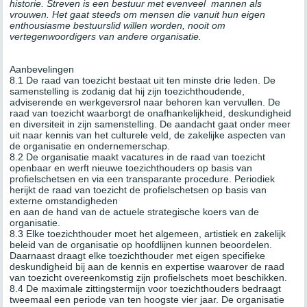
historie. Streven is een bestuur met evenveel mannen als
vrouwen. Het gaat steeds om mensen die vanuit hun eigen
enthousiasme bestuurslid willen worden, nooit om
vertegenwoordigers van andere organisatie.
Aanbevelingen
8.1 De raad van toezicht bestaat uit ten minste drie leden. De
samenstelling is zodanig dat hij zijn toezichthoudende,
adviserende en werkgeversrol naar behoren kan vervullen. De
raad van toezicht waarborgt de onafhankelijkheid, deskundigheid
en diversiteit in zijn samenstelling. De aandacht gaat onder meer
uit naar kennis van het culturele veld, de zakelijke aspecten van
de organisatie en ondernemerschap.
8.2 De organisatie maakt vacatures in de raad van toezicht
openbaar en werft nieuwe toezichthouders op basis van
profielschetsen en via een transparante procedure. Periodiek
herijkt de raad van toezicht de profielschetsen op basis van
externe omstandigheden
en aan de hand van de actuele strategische koers van de
organisatie.
8.3 Elke toezichthouder moet het algemeen, artistiek en zakelijk
beleid van de organisatie op hoofdlijnen kunnen beoordelen.
Daarnaast draagt elke toezichthouder met eigen specifieke
deskundigheid bij aan de kennis en expertise waarover de raad
van toezicht overeenkomstig zijn profielschets moet beschikken.
8.4 De maximale zittingstermijn voor toezichthouders bedraagt
tweemaal een periode van ten hoogste vier jaar. De organisatie