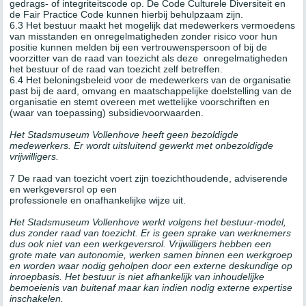
gedrags- of integriteitscode op. De Code Culturele Diversiteit en
de Fair Practice Code kunnen hierbij behulpzaam zijn.
6.3 Het bestuur maakt het mogelijk dat medewerkers vermoedens
van misstanden en onregelmatigheden zonder risico voor hun
positie kunnen melden bij een vertrouwenspersoon of bij de
voorzitter van de raad van toezicht als deze onregelmatigheden
het bestuur of de raad van toezicht zelf betreffen.
6.4 Het beloningsbeleid voor de medewerkers van de organisatie
past bij de aard, omvang en maatschappelijke doelstelling van de
organisatie en stemt overeen met wettelijke voorschriften en
(waar van toepassing) subsidievoorwaarden.
Het Stadsmuseum Vollenhove heeft geen bezoldigde
medewerkers. Er wordt uitsluitend gewerkt met onbezoldigde
vrijwilligers.
7 De raad van toezicht voert zijn toezichthoudende, adviserende
en werkgeversrol op een
professionele en onafhankelijke wijze uit.
Het Stadsmuseum Vollenhove werkt volgens het bestuur-model,
dus zonder raad van toezicht. Er is geen sprake van werknemers
dus ook niet van een werkgeversrol. Vrijwilligers hebben een
grote mate van autonomie, werken samen binnen een werkgroep
en worden waar nodig geholpen door een externe deskundige op
inroepbasis. Het bestuur is niet afhankelijk van inhoudelijke
bemoeienis van buitenaf maar kan indien nodig externe expertise
inschakelen.