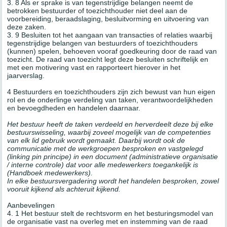
3. 8 Als er sprake is van tegenstrijdige belangen neemt de
betrokken bestuurder of toezichthouder niet deel aan de
voorbereiding, beraadslaging, besluitvorming en uitvoering van
deze zaken.
3. 9 Besluiten tot het aangaan van transacties of relaties waarbij
tegenstrijdige belangen van bestuurders of toezichthouders
(kunnen) spelen, behoeven vooraf goedkeuring door de raad van
toezicht. De raad van toezicht legt deze besluiten schriftelijk en
met een motivering vast en rapporteert hierover in het
jaarverslag.
4 Bestuurders en toezichthouders zijn zich bewust van hun eigen
rol en de onderlinge verdeling van taken, verantwoordelijkheden
en bevoegdheden en handelen daarnaar.
Het bestuur heeft de taken verdeeld en herverdeelt deze bij elke
bestuurswisseling, waarbij zoveel mogelijk van de competenties
van elk lid gebruik wordt gemaakt. Daarbij wordt ook de
communicatie met de werkgroepen besproken en vastgelegd
(linking pin principe) in een document (administratieve organisatie
/ interne controle) dat voor alle medewerkers toegankelijk is
(Handboek medewerkers).
In elke bestuursvergadering wordt het handelen besproken, zowel
vooruit kijkend als achteruit kijkend.
Aanbevelingen
4. 1 Het bestuur stelt de rechtsvorm en het besturingsmodel van
de organisatie vast na overleg met en instemming van de raad