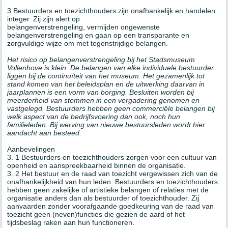
3 Bestuurders en toezichthouders zijn onafhankelijk en handelen
integer. Zij zijn alert op
belangenverstrengeling, vermijden ongewenste
belangenverstrengeling en gaan op een transparante en
zorgvuldige wijze om met tegenstrijdige belangen.
Het risico op belangenverstrengeling bij het Stadsmuseum
Vollenhove is klein. De belangen van elke individuele bestuurder
liggen bij de continuïteit van het museum. Het gezamenlijk tot
stand komen van het beleidsplan en de uitwerking daarvan in
jaarplannen is een vorm van borging. Besluiten worden bij
meerderheid van stemmen in een vergadering genomen en
vastgelegd. Bestuurders hebben geen commerciële belangen bij
welk aspect van de bedrijfsvoering dan ook, noch hun
familieleden. Bij werving van nieuwe bestuursleden wordt hier
aandacht aan besteed.
Aanbevelingen
3. 1 Bestuurders en toezichthouders zorgen voor een cultuur van
openheid en aanspreekbaarheid binnen de organisatie.
3. 2 Het bestuur en de raad van toezicht vergewissen zich van de
onafhankelijkheid van hun leden. Bestuurders en toezichthouders
hebben geen zakelijke of artistieke belangen of relaties met de
organisatie anders dan als bestuurder of toezichthouder. Zij
aanvaarden zonder voorafgaande goedkeuring van de raad van
toezicht geen (neven)functies die gezien de aard of het
tijdsbeslag raken aan hun functioneren.