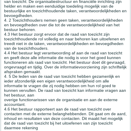
van toezicht. De organisatiestructuur en financiële inrichting zijn
helder en maken een eenduidige toedeling mogelijk van de
bestuurlijke en toezichthoudende taken, verantwoordelijkheden en
bevoegdheden.
4. 2 Toezichthouders nemen geen taken, verantwoordelijkheden
en bevoegdheden over die tot de verantwoordelijkheid van het
bestuur behoren.
4.3 Het bestuur zorgt ervoor dat de raad van toezicht zijn
toezichthoudende rol volledig en naar behoren kan uitoefenen en
treedt niet in de taken, verantwoordelijkheden en bevoegdheden
van de toezichthouders.
4.4 Het bestuur legt verantwoording af aan de raad van toezicht
en geeft deze alle informatie die nodig is voor het goed kunnen
functioneren als raad van toezicht. Het bestuur doet dit gevraagd,
ongevraagd en tijdig. Over de informatievoorziening zijn schriftelijk
afspraken gemaakt.
4. 5 De leden van de raad van toezicht hebben gezamenlijk en
ieder afzonderlijk een eigen verantwoordelijkheid om alle
informatie te vragen die zij nodig hebben om hun rol goed te
kunnen vervullen. De raad van toezicht kan informatie vragen aan
het bestuur, aan
overige functionarissen van de organisatie en aan de externe
accountant.
4.6 Het bestuur rapporteert aan de raad van toezicht over
contacten met de externe belanghebbenden. Dit gaat om de aard,
inhoud en resultaten van deze contacten. Dit maakt het mogelijk
dat de raad van toezicht bij het uitoefenen van zijn toezicht
daarmee rekening