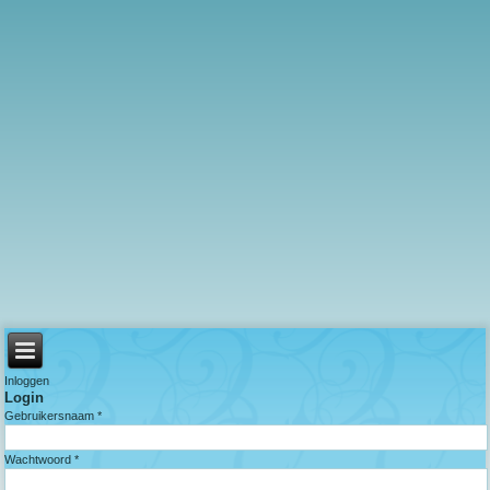
Inloggen
Login
Gebruikersnaam *
Wachtwoord *