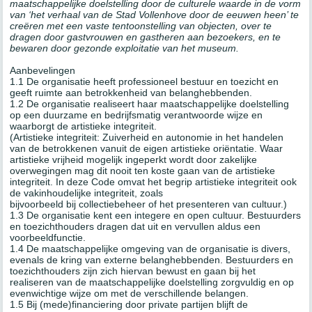
maatschappelijke doelstelling door de culturele waarde in de vorm
van ‘het verhaal van de Stad Vollenhove door de eeuwen heen’ te
creëren met een vaste tentoonstelling van objecten, over te
dragen door gastvrouwen en gastheren aan bezoekers, en te
bewaren door gezonde exploitatie van het museum.
Aanbevelingen
1.1 De organisatie heeft professioneel bestuur en toezicht en
geeft ruimte aan betrokkenheid van belanghebbenden.
1.2 De organisatie realiseert haar maatschappelijke doelstelling
op een duurzame en bedrijfsmatig verantwoorde wijze en
waarborgt de artistieke integriteit.
(Artistieke integriteit: Zuiverheid en autonomie in het handelen
van de betrokkenen vanuit de eigen artistieke oriëntatie. Waar
artistieke vrijheid mogelijk ingeperkt wordt door zakelijke
overwegingen mag dit nooit ten koste gaan van de artistieke
integriteit. In deze Code omvat het begrip artistieke integriteit ook
de vakinhoudelijke integriteit, zoals
bijvoorbeeld bij collectiebeheer of het presenteren van cultuur.)
1.3 De organisatie kent een integere en open cultuur. Bestuurders
en toezichthouders dragen dat uit en vervullen aldus een
voorbeeldfunctie.
1.4 De maatschappelijke omgeving van de organisatie is divers,
evenals de kring van externe belanghebbenden. Bestuurders en
toezichthouders zijn zich hiervan bewust en gaan bij het
realiseren van de maatschappelijke doelstelling zorgvuldig en op
evenwichtige wijze om met de verschillende belangen.
1.5 Bij (mede)financiering door private partijen blijft de