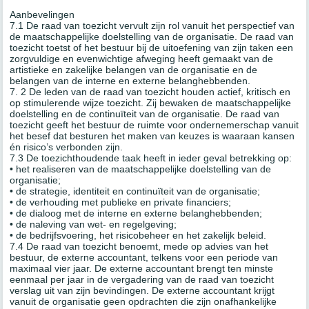
Aanbevelingen
7.1 De raad van toezicht vervult zijn rol vanuit het perspectief van
de maatschappelijke doelstelling van de organisatie. De raad van
toezicht toetst of het bestuur bij de uitoefening van zijn taken een
zorgvuldige en evenwichtige afweging heeft gemaakt van de
artistieke en zakelijke belangen van de organisatie en de
belangen van de interne en externe belanghebbenden.
7. 2 De leden van de raad van toezicht houden actief, kritisch en
op stimulerende wijze toezicht. Zij bewaken de maatschappelijke
doelstelling en de continuïteit van de organisatie. De raad van
toezicht geeft het bestuur de ruimte voor ondernemerschap vanuit
het besef dat besturen het maken van keuzes is waaraan kansen
én risico’s verbonden zijn.
7.3 De toezichthoudende taak heeft in ieder geval betrekking op:
• het realiseren van de maatschappelijke doelstelling van de
organisatie;
• de strategie, identiteit en continuïteit van de organisatie;
• de verhouding met publieke en private financiers;
• de dialoog met de interne en externe belanghebbenden;
• de naleving van wet- en regelgeving;
• de bedrijfsvoering, het risicobeheer en het zakelijk beleid.
7.4 De raad van toezicht benoemt, mede op advies van het
bestuur, de externe accountant, telkens voor een periode van
maximaal vier jaar. De externe accountant brengt ten minste
eenmaal per jaar in de vergadering van de raad van toezicht
verslag uit van zijn bevindingen. De externe accountant krijgt
vanuit de organisatie geen opdrachten die zijn onafhankelijke