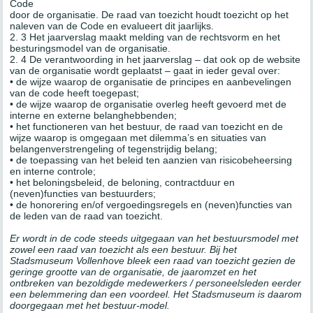
Code
door de organisatie. De raad van toezicht houdt toezicht op het
naleven van de Code en evalueert dit jaarlijks.
2. 3 Het jaarverslag maakt melding van de rechtsvorm en het
besturingsmodel van de organisatie.
2. 4 De verantwoording in het jaarverslag – dat ook op de website
van de organisatie wordt geplaatst – gaat in ieder geval over:
• de wijze waarop de organisatie de principes en aanbevelingen
van de code heeft toegepast;
• de wijze waarop de organisatie overleg heeft gevoerd met de
interne en externe belanghebbenden;
• het functioneren van het bestuur, de raad van toezicht en de
wijze waarop is omgegaan met dilemma’s en situaties van
belangenverstrengeling of tegenstrijdig belang;
• de toepassing van het beleid ten aanzien van risicobeheersing
en interne controle;
• het beloningsbeleid, de beloning, contractduur en
(neven)functies van bestuurders;
• de honorering en/of vergoedingsregels en (neven)functies van
de leden van de raad van toezicht.
Er wordt in de code steeds uitgegaan van het bestuursmodel met
zowel een raad van toezicht als een bestuur. Bij het
Stadsmuseum Vollenhove bleek een raad van toezicht gezien de
geringe grootte van de organisatie, de jaaromzet en het
ontbreken van bezoldigde medewerkers / personeelsleden eerder
een belemmering dan een voordeel. Het Stadsmuseum is daarom
doorgegaan met het bestuur-model.