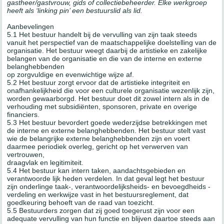
gastheer/gastvrouw, gids of collectiebeheerder. Elke werkgroep
heeft als ‘linking pin’ een bestuurslid als lid.
Aanbevelingen
5.1 Het bestuur handelt bij de vervulling van zijn taak steeds
vanuit het perspectief van de maatschappelijke doelstelling van de
organisatie. Het bestuur weegt daarbij de artistieke en zakelijke
belangen van de organisatie en die van de interne en externe
belanghebbenden
op zorgvuldige en evenwichtige wijze af.
5.2 Het bestuur zorgt ervoor dat de artistieke integriteit en
onafhankelijkheid die voor een culturele organisatie wezenlijk zijn,
worden gewaarborgd. Het bestuur doet dit zowel intern als in de
verhouding met subsidiënten, sponsoren, private en overige
financiers.
5.3 Het bestuur bevordert goede wederzijdse betrekkingen met
de interne en externe belanghebbenden. Het bestuur stelt vast
wie de belangrijke externe belanghebbenden zijn en voert
daarmee periodiek overleg, gericht op het verwerven van
vertrouwen,
draagvlak en legitimiteit.
5.4 Het bestuur kan intern taken, aandachtsgebieden en
verantwoorde lijk heden verdelen. In dat geval legt het bestuur
zijn onderlinge taak-, verantwoordelijksheids- en bevoegdheids -
verdeling en werkwijze vast in het bestuursreglement, dat
goedkeuring behoeft van de raad van toezicht.
5.5 Bestuurders zorgen dat zij goed toegerust zijn voor een
adequate vervulling van hun functie en blijven daartoe steeds aan