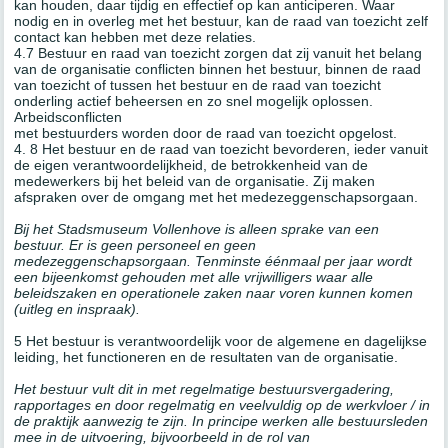
kan houden, daar tijdig en effectief op kan anticiperen. Waar
nodig en in overleg met het bestuur, kan de raad van toezicht zelf
contact kan hebben met deze relaties.
4.7 Bestuur en raad van toezicht zorgen dat zij vanuit het belang
van de organisatie conflicten binnen het bestuur, binnen de raad
van toezicht of tussen het bestuur en de raad van toezicht
onderling actief beheersen en zo snel mogelijk oplossen.
Arbeidsconflicten
met bestuurders worden door de raad van toezicht opgelost.
4. 8 Het bestuur en de raad van toezicht bevorderen, ieder vanuit
de eigen verantwoordelijkheid, de betrokkenheid van de
medewerkers bij het beleid van de organisatie. Zij maken
afspraken over de omgang met het medezeggenschapsorgaan.
Bij het Stadsmuseum Vollenhove is alleen sprake van een
bestuur. Er is geen personeel en geen
medezeggenschapsorgaan. Tenminste éénmaal per jaar wordt
een bijeenkomst gehouden met alle vrijwilligers waar alle
beleidszaken en operationele zaken naar voren kunnen komen
(uitleg en inspraak).
5 Het bestuur is verantwoordelijk voor de algemene en dagelijkse
leiding, het functioneren en de resultaten van de organisatie.
Het bestuur vult dit in met regelmatige bestuursvergadering,
rapportages en door regelmatig en veelvuldig op de werkvloer / in
de praktijk aanwezig te zijn. In principe werken alle bestuursleden
mee in de uitvoering, bijvoorbeeld in de rol van