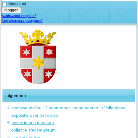
Onthoud mij
Wachtwoord vergeten?
Gebruikersnaam vergeten?
algemeen
stadswandeling 12 september: monumenten in Vollenhove
expositie over het corso
nieuw in ons museum
collectie stadsmuseum
stadswandeling