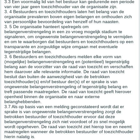
3.3 Een voormalig lid van het bestuur kan gedurende een periode
van vier jaar geen toezichthouder van de organisatie zijn.
3. 4 Bestuurders en toezichthouders laten het belang van de
organisatie prevaleren boven eigen belangen en onthouden zich
van persoonlijke bevoordeling van henzelf of hun naasten.
3. 5 De organisatie hanteert spelregels om
belangenverstrengeling in een zo vroeg mogelijk stadium te
signaleren, om ongewenste belangenverstrengeling te vermijden
en om te waarborgen dat bestuurders en toezichthouders op een
transparante en zorgvuldige wijze omgaan met eventuele
tegenstrijdige belangen.
3. 6 Bestuurders en toezichthouders melden elke vorm van
(mogelijke) belangenverstrengeling en (potentieel) tegenstrijdig
belang aan de voorzitter van de raad van toezicht en verschaffen
hem daarover alle relevante informatie. De raad van toezicht
besluit dan buiten de aanwezigheid van de betrokken
toezichthouder(s) en/of bestuur der(s) of er sprake is van
ongewenste belangenverstrengeling of tegenstrijdig belang en
treft passende maatregelen. De raad van toezicht geeft hierover
openheid binnen de organisatie en naar externe
belanghebbenden.
3.7 Als op basis van een melding geconstateerd wordt dat er
sprake is van ongewenste belangenverstrengeling zorgt de
betrokken bestuurder of toezichthouder ervoor dat deze
belangenverstrengeling zich niet voordoet of zo snel mogelijk
wordt opgeheven. De raad van toezicht ziet hierop toe en neemt
maatregelen wanneer de betrokken bestuurder of toezichthouder
hierin nalatig is.