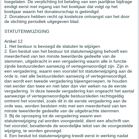
toegelaten. De verplichting tot betaling van een jaarlijkse bijdrage
eindigt eerst met ingang van het boekjaar dat volgt op het
boekjaar waarin het donateurschap is geëindigd.
2. Donateurs hebben recht op kosteloze ontvangst van het door
de stichting periodiek uitgegeven blad.
STATUTENWIJZIGING
Artikel 12
1. Het bestuur is bevoegd de statuten te wijzigen.
2. Een besluit van het bestuur tot statutenwijziging behoeft een
meerderheid van ten minste twee/derde gedeelte van de
stemmen, uitgebracht in een vergadering waarin alle in functie
zijnde bestuursleden aanwezig of vertegenwoordigd zijn. Zijn in
een vergadering, waarin een voorstel tot statutenwijziging aan de
orde is, niet alle bestuursleden aanwezig of vertegenwoordigd,
dan wordt een tweede vergadering bijeengeroepen, te houden
niet eerder dan twee en niet later dan vier weken na de eerste
vergadering. In deze tweede vergadering kan ongeacht het aantal
aanwezige of vertegenwoordigde bestuursleden rechtsgeldig
omtrent het voorstel, zoals dit in de eerste vergadering aan de
orde was, worden besloten mits met een meerderheid van ten
minste twee/derde gedeelte van de uitgebrachte stemmen.
3. Bij de oproeping tot de vergadering waarin een
statutenwijziging zal worden voorgesteld, dient een afschrift van
het voorstel, bevattende de woordelijke tekst van de voorgestelde
wijziging, te worden gevoegd.
4. Een besluit tot statutenwijziging treedt eerst in werking nadat