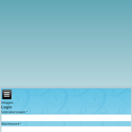
Inloggen
Login
Gebruikersnaam *
Wachtwoord *