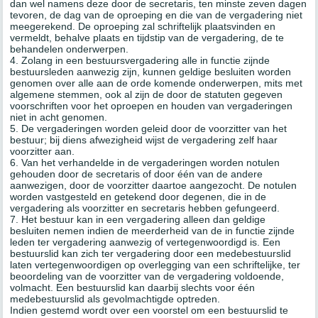
dan wel namens deze door de secretaris, ten minste zeven dagen
tevoren, de dag van de oproeping en die van de vergadering niet
meegerekend. De oproeping zal schriftelijk plaatsvinden en
vermeldt, behalve plaats en tijdstip van de vergadering, de te
behandelen onderwerpen.
4. Zolang in een bestuursvergadering alle in functie zijnde
bestuursleden aanwezig zijn, kunnen geldige besluiten worden
genomen over alle aan de orde komende onderwerpen, mits met
algemene stemmen, ook al zijn de door de statuten gegeven
voorschriften voor het oproepen en houden van vergaderingen
niet in acht genomen.
5. De vergaderingen worden geleid door de voorzitter van het
bestuur; bij diens afwezigheid wijst de vergadering zelf haar
voorzitter aan.
6. Van het verhandelde in de vergaderingen worden notulen
gehouden door de secretaris of door één van de andere
aanwezigen, door de voorzitter daartoe aangezocht. De notulen
worden vastgesteld en getekend door degenen, die in de
vergadering als voorzitter en secretaris hebben gefungeerd.
7. Het bestuur kan in een vergadering alleen dan geldige
besluiten nemen indien de meerderheid van de in functie zijnde
leden ter vergadering aanwezig of vertegenwoordigd is. Een
bestuurslid kan zich ter vergadering door een medebestuurslid
laten vertegenwoordigen op overlegging van een schriftelijke, ter
beoordeling van de voorzitter van de vergadering voldoende,
volmacht. Een bestuurslid kan daarbij slechts voor één
medebestuurslid als gevolmachtigde optreden.
Indien gestemd wordt over een voorstel om een bestuurslid te