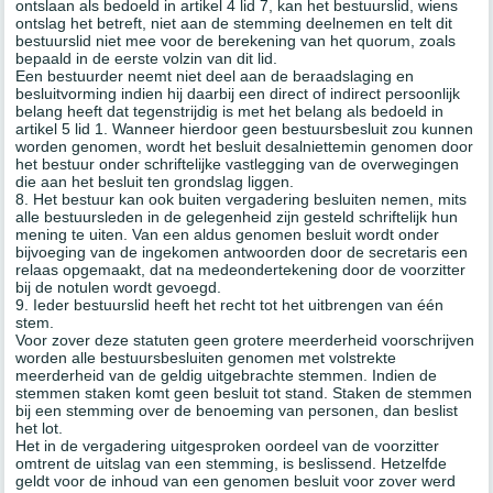
ontslaan als bedoeld in artikel 4 lid 7, kan het bestuurslid, wiens
ontslag het betreft, niet aan de stemming deelnemen en telt dit
bestuurslid niet mee voor de berekening van het quorum, zoals
bepaald in de eerste volzin van dit lid.
Een bestuurder neemt niet deel aan de beraadslaging en
besluitvorming indien hij daarbij een direct of indirect persoonlijk
belang heeft dat tegenstrijdig is met het belang als bedoeld in
artikel 5 lid 1. Wanneer hierdoor geen bestuursbesluit zou kunnen
worden genomen, wordt het besluit desalniettemin genomen door
het bestuur onder schriftelijke vastlegging van de overwegingen
die aan het besluit ten grondslag liggen.
8. Het bestuur kan ook buiten vergadering besluiten nemen, mits
alle bestuursleden in de gelegenheid zijn gesteld schriftelijk hun
mening te uiten. Van een aldus genomen besluit wordt onder
bijvoeging van de ingekomen antwoorden door de secretaris een
relaas opgemaakt, dat na medeondertekening door de voorzitter
bij de notulen wordt gevoegd.
9. Ieder bestuurslid heeft het recht tot het uitbrengen van één
stem.
Voor zover deze statuten geen grotere meerderheid voorschrijven
worden alle bestuursbesluiten genomen met volstrekte
meerderheid van de geldig uitgebrachte stemmen. Indien de
stemmen staken komt geen besluit tot stand. Staken de stemmen
bij een stemming over de benoeming van personen, dan beslist
het lot.
Het in de vergadering uitgesproken oordeel van de voorzitter
omtrent de uitslag van een stemming, is beslissend. Hetzelfde
geldt voor de inhoud van een genomen besluit voor zover werd