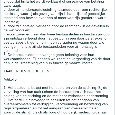
c. doordat hij failliet wordt verklaard of surseance van betaling
aanvraagt;
d. door zijn ondercuratelestelling, alsmede door een rechterlijke
beslissing waarbij als gevolg van zijn lichamelijke of geestelijke
toestand een bewind over één of meer van zijn goederen wordt
ingesteld;
e. door zijn ontslag, verleend door de rechtbank in de gevallen in
de wet voorzien;
f. -voor zover er meer dan twee bestuursleden in functie zijn- door
zijn ontslag verleend door het bestuur in een daartoe strekkend
bestuursbesluit, genomen in een vergadering waarin door alle
overige in functie zijnde bestuursleden voor zijn ontslag is
gestemd.
6. De bestuursleden ontvangen geen beloning voor hun
werkzaamheden. Zij hebben wel recht op vergoeding van de door
hen in de uitoefening van hun functie gemaakte kosten.
TAAK EN BEVOEGDHEDEN
Artikel 5
1. Het bestuur is belast met het besturen van de stichting. Bij de
vervulling van hun taak richten de bestuurders zich naar het
belang van de stichting en de met haar verbonden onderneming.
2. Het bestuur is bevoegd te besluiten tot het aangaan van
overeenkomsten tot verkrijging, vervreemding en bezwaring van
registergoederen en tot het aangaan van overeenkomsten,
waarbij de stichting zich als borg of hoofdelijk medeschuldenaar