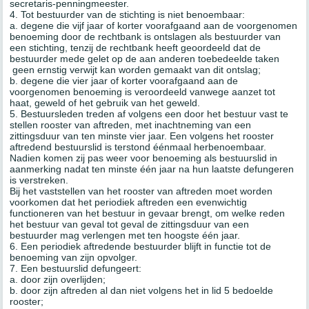
secretaris-penningmeester.
4. Tot bestuurder van de stichting is niet benoembaar:
a. degene die vijf jaar of korter voorafgaand aan de voorgenomen
benoeming door de rechtbank is ontslagen als bestuurder van
een stichting, tenzij de rechtbank heeft geoordeeld dat de
bestuurder mede gelet op de aan anderen toebedeelde taken
geen ernstig verwijt kan worden gemaakt van dit ontslag;
b. degene die vier jaar of korter voorafgaand aan de
voorgenomen benoeming is veroordeeld vanwege aanzet tot
haat, geweld of het gebruik van het geweld.
5. Bestuursleden treden af volgens een door het bestuur vast te
stellen rooster van aftreden, met inachtneming van een
zittingsduur van ten minste vier jaar. Een volgens het rooster
aftredend bestuurslid is terstond éénmaal herbenoembaar.
Nadien komen zij pas weer voor benoeming als bestuurslid in
aanmerking nadat ten minste één jaar na hun laatste defungeren
is verstreken.
Bij het vaststellen van het rooster van aftreden moet worden
voorkomen dat het periodiek aftreden een evenwichtig
functioneren van het bestuur in gevaar brengt, om welke reden
het bestuur van geval tot geval de zittingsduur van een
bestuurder mag verlengen met ten hoogste één jaar.
6. Een periodiek aftredende bestuurder blijft in functie tot de
benoeming van zijn opvolger.
7. Een bestuurslid defungeert:
a. door zijn overlijden;
b. door zijn aftreden al dan niet volgens het in lid 5 bedoelde
rooster;