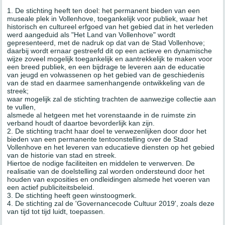
1. De stichting heeft ten doel: het permanent bieden van een
museale plek in Vollenhove, toegankelijk voor publiek, waar het
historisch en cultureel erfgoed van het gebied dat in het verleden
werd aangeduid als "Het Land van Vollenhove" wordt
gepresenteerd, met de nadruk op dat van de Stad Vollenhove;
daarbij wordt ernaar gestreefd dit op een actieve en dynamische
wijze zoveel mogelijk toegankelijk en aantrekkelijk te maken voor
een breed publiek, en een bijdrage te leveren aan de educatie
van jeugd en volwassenen op het gebied van de geschiedenis
van de stad en daarmee samenhangende ontwikkeling van de
streek;
waar mogelijk zal de stichting trachten de aanwezige collectie aan
te vullen,
alsmede al hetgeen met het vorenstaande in de ruimste zin
verband houdt of daartoe bevorderlijk kan zijn.
2. De stichting tracht haar doel te verwezenlijken door door het
bieden van een permanente tentoonstelling over de Stad
Vollenhove en het leveren van educatieve diensten op het gebied
van de historie van stad en streek.
Hiertoe de nodige faciliteiten en middelen te verwerven. De
realisatie van de doelstelling zal worden ondersteund door het
houden van exposities en ondleidingen alsmede het voeren van
een actief publiciteitsbeleid.
3. De stichting heeft geen winstoogmerk.
4. De stichting zal de 'Governancecode Cultuur 2019', zoals deze
van tijd tot tijd luidt, toepassen.