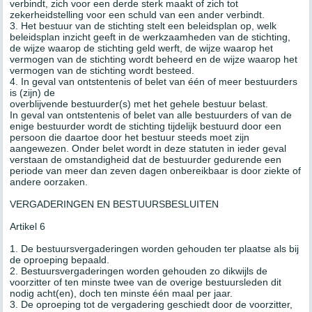
verbindt, zich voor een derde sterk maakt of zich tot
zekerheidstelling voor een schuld van een ander verbindt.
3. Het bestuur van de stichting stelt een beleidsplan op, welk
beleidsplan inzicht geeft in de werkzaamheden van de stichting,
de wijze waarop de stichting geld werft, de wijze waarop het
vermogen van de stichting wordt beheerd en de wijze waarop het
vermogen van de stichting wordt besteed.
4. In geval van ontstentenis of belet van één of meer bestuurders
is (zijn) de
overblijvende bestuurder(s) met het gehele bestuur belast.
In geval van ontstentenis of belet van alle bestuurders of van de
enige bestuurder wordt de stichting tijdelijk bestuurd door een
persoon die daartoe door het bestuur steeds moet zijn
aangewezen. Onder belet wordt in deze statuten in ieder geval
verstaan de omstandigheid dat de bestuurder gedurende een
periode van meer dan zeven dagen onbereikbaar is door ziekte of
andere oorzaken.
VERGADERINGEN EN BESTUURSBESLUITEN
Artikel 6
1. De bestuursvergaderingen worden gehouden ter plaatse als bij
de oproeping bepaald.
2. Bestuursvergaderingen worden gehouden zo dikwijls de
voorzitter of ten minste twee van de overige bestuursleden dit
nodig acht(en), doch ten minste één maal per jaar.
3. De oproeping tot de vergadering geschiedt door de voorzitter,