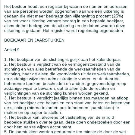
Het bestuur houdt een register bij waarin de namen en adressen
van alle personen worden opgenomen aan wie een uitkering is
gedaan die niet meer bedraagt dan vijfentwintig procent (25%)
van het voor uitkering vatbare bedrag in een bepaald boekjaar,
alsmede het bedrag van de uitkering en de datum waarop deze
uitkering is gedaan. Het register wordt regelmatig bijgehouden.
BOEKJAAR EN JAARSTUKKEN
Artikel 9
1. Het boekjaar van de stichting is gelijk aan het kalenderjaar.
2. Het bestuur is verplicht van de vermogenstoestand van de
stichting en van alles betreffende de werkzaamheden van de
stichting, naar de eisen die voortvloeien uit deze werkzaamheden,
op zodanige wijze een administratie te voeren en de daartoe
behorende boeken, bescheiden en andere gegevensdragers op
zodanige wijze te bewaren, dat te allen tijde de rechten en
verplichtingen van de stichting kunnen worden gekend.
3. Het bestuur is verplicht jaarlijks binnen zes maanden na afloop
van het boekjaar een balans en een staat van baten en lasten van
de stichting (hierna tezamen ook te noemen: jaarstukken) te
maken en op papier te stellen.
4. Het bestuur kan, alvorens tot vaststelling van de in lid 3
bedoelde stukken over te gaan, deze doen onderzoeken door een
door hem aan te wijzen accountant.
5. De jaarstukken worden gedurende ten minste de door de wet