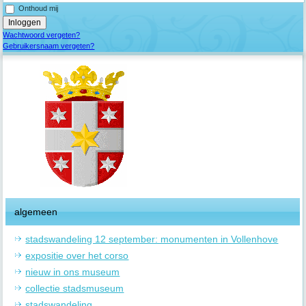
Onthoud mij
Wachtwoord vergeten?
Gebruikersnaam vergeten?
algemeen
stadswandeling 12 september: monumenten in Vollenhove
expositie over het corso
nieuw in ons museum
collectie stadsmuseum
stadswandeling