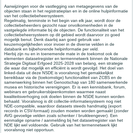
Aanwijzingen voor de vastlegging van metagegevens van de
objecten staan in het registratieplan en in de online hulpinformatie
van het collectiebeheersysteem.
Regelmatig, tenminste in het begin van elk jaar, wordt door de
collectiebeheerders gezocht naar onvolkomenheden in de
vastgelegde informatie bij de objecten. De functionaliteit van het
collectiebeheersysteem op dit gebied wordt daarvoor zo goed
mogelijk benut. Denk daarbij aan goed gebruik van
keuzemogelijkheden voor invoer in de diverse velden in de
databank en bijbehorende helpinformatie per veld.
Hierbij zijn nu en in toenemende mate in de toekomst ook de
elementen datasetregister en termennetwerk binnen de Nationale
Strategie Digitaal Erfgoed 2025-2028 van belang, een strategie
die waar dat mogelijk en efficiënt is wordt gevolgd. Het doel van
linked-data uit deze NSDE is vooralsnog het gemakkelijkst
bereikbaar via de (toekomstige) functionaliteit van ZCBS en de
samenwerking binnen het Genootschap van 180 samenwerkende
musea en historische verenigingen. Er is een kennisbank, forum,
webinars en gebruikersbijeenkomsten waarmee naast
kwaliteitsverhoging ook doelen binnen de NSDE kunnen worden
behaald. Vooralsnog is dit collectie-informatiesysteem nog niet
NDE-compatible, waardoor datasets steeds handmatig (export
records in CSV-formaat) zouden moeten worden gemaakt (zonder
AVG gevoelige velden zoals schenker / bruikleengever). Een
eenmalige opname / aanmelding bij het datasetregister van het
NDE lijkt wel voldoende. Gebruik van het termennetwerk lijkt
vooralsnog niet opportuun.