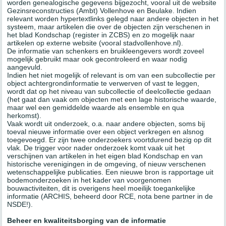
worden genealogische gegevens bijgezocht, vooral uit de website
Gezinsreconstructies (Ambt) Vollenhove en Beulake. Indien
relevant worden hypertextlinks gelegd naar andere objecten in het
systeem, maar artikelen die over de objecten zijn verschenen in
het blad Kondschap (register in ZCBS) en zo mogelijk naar
artikelen op externe website (vooral stadvollenhove.nl).
De informatie van schenkers en bruikleengevers wordt zoveel
mogelijk gebruikt maar ook gecontroleerd en waar nodig
aangevuld.
Indien het niet mogelijk of relevant is om van een subcollectie per
object achtergrondinformatie te verwerven of vast te leggen,
wordt dat op het niveau van subcollectie of deelcollectie gedaan
(het gaat dan vaak om objecten met een lage historische waarde,
maar wel een gemiddelde waarde als ensemble en qua
herkomst).
Vaak wordt uit onderzoek, o.a. naar andere objecten, soms bij
toeval nieuwe informatie over een object verkregen en alsnog
toegevoegd. Er zijn twee onderzoekers voortdurend bezig op dit
vlak. De trigger voor nader onderzoek komt vaak uit het
verschijnen van artikelen in het eigen blad Kondschap en van
historische verenigingen in de omgeving, of nieuw verschenen
wetenschappelijke publicaties. Een nieuwe bron is rapportage uit
bodemonderzoeken in het kader van voorgenomen
bouwactiviteiten, dit is overigens heel moeilijk toegankelijke
informatie (ARCHIS, beheerd door RCE, nota bene partner in de
NSDE!).
Beheer en kwaliteitsborging van de informatie