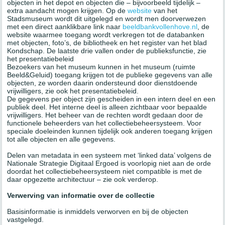
objecten in het depot en objecten die – bijvoorbeeld tijdelijk –
extra aandacht mogen krijgen. Op de
website
van het
Stadsmuseum wordt dit uitgelegd en wordt men doorverwezen
met een direct aanklikbare link naar
beeldbankvollenhove.nl
, de
website waarmee toegang wordt verkregen tot de databanken
met objecten, foto’s, de bibliotheek en het register van het blad
Kondschap. De laatste drie vallen onder de publieksfunctie, zie
het presentatiebeleid
Bezoekers van het museum kunnen in het museum (ruimte
Beeld&Geluid) toegang krijgen tot de publieke gegevens van alle
objecten, ze worden daarin ondersteund door dienstdoende
vrijwilligers, zie ook het presentatiebeleid.
De gegevens per object zijn gescheiden in een intern deel en een
publiek deel. Het interne deel is alleen zichtbaar voor bepaalde
vrijwilligers. Het beheer van de rechten wordt gedaan door de
functionele beheerders van het collectiebeheersysteem. Voor
speciale doeleinden kunnen tijdelijk ook anderen toegang krijgen
tot alle objecten en alle gegevens.
Delen van metadata in een systeem met ‘linked data’ volgens de
Nationale Strategie Digitaal Ergoed is voorlopig niet aan de orde
doordat het collectiebeheersysteem niet compatible is met de
daar opgezette architectuur – zie ook verderop.
Verwerving van informatie over de collectie
Basisinformatie is inmiddels verworven en bij de objecten
vastgelegd.