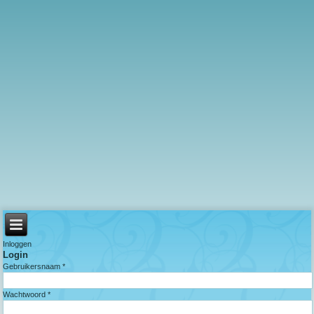
Inloggen
Login
Gebruikersnaam *
Wachtwoord *