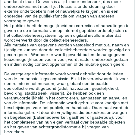
aandacht staan. De wens is altijd: meer onderzoek, dus meer
onderzoekers met meer tijd. Helaas is ondersteuning door
externe onderzoekers niet of nauwelijks te krijgen, en is een
onderdeel van de publieksfunctie om vragen van anderen
voorrang te geven.
Het publiek heeft de mogelijkheid om correcties of aanvullingen te
geven op de informatie van op internet gepubliceerde objecten uit
het collectiebeheersysteem, op een digitaal invulformulier dat
wordt verwerkt door de collectiebeheerders.
Alle mutaties van gegevens worden vastgelegd met o.a. naam en
tijdstip en kunnen door de collectiebeheerders worden gevolgd en
gecorrigeerd. Wanneer er wordt gewerkt buiten de aangegeven
keuzemogelijkheden voor invoer, wordt nader onderzoek gedaan
en indien nodig contact opgenomen of de mutatie gecorrigeerd.
De vastgelegde informatie wordt vooral gebruikt door de leden
van de tentoonstellingscommissie. Elk lid is verantwoordelijk voor
een ruimte in het museum, waar globaal een bepaalde
deelcollectie wordt getoond (adel, havezaten, geestelijkheid,
bevolking, stad&streek, visserij). Ze hebben ook een
verantwoordelijkheid in het controleren, aanpassen en aanvullen
van de informatie. De informatie wordt gebruikt voor kaartjes met
beschrijvingen voor het publiek, en handouts. Daarnaast wordt de
informatie gebruikt door de vrijwilligers die bezoekers ontvangen
en begeleiden (baliemedewerker, gastheer of gastvrouw), voor
het completeren van hun eigen verhaal over bepaalde objecten
en het geven van achtergrondinformatie bij vragen van
bezoekers.