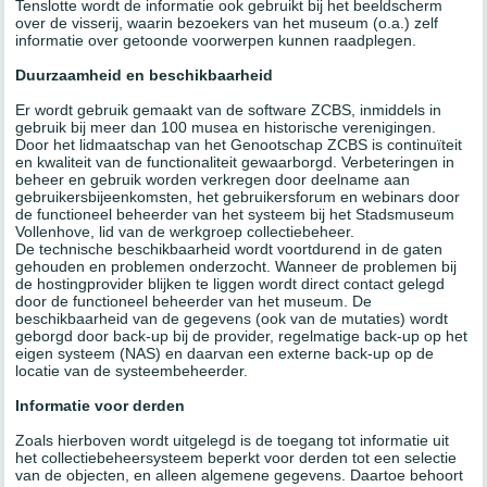
Tenslotte wordt de informatie ook gebruikt bij het beeldscherm
over de visserij, waarin bezoekers van het museum (o.a.) zelf
informatie over getoonde voorwerpen kunnen raadplegen.
Duurzaamheid en beschikbaarheid
Er wordt gebruik gemaakt van de software ZCBS, inmiddels in
gebruik bij meer dan 100 musea en historische verenigingen.
Door het lidmaatschap van het Genootschap ZCBS is continuïteit
en kwaliteit van de functionaliteit gewaarborgd. Verbeteringen in
beheer en gebruik worden verkregen door deelname aan
gebruikersbijeenkomsten, het gebruikersforum en webinars door
de functioneel beheerder van het systeem bij het Stadsmuseum
Vollenhove, lid van de werkgroep collectiebeheer.
De technische beschikbaarheid wordt voortdurend in de gaten
gehouden en problemen onderzocht. Wanneer de problemen bij
de hostingprovider blijken te liggen wordt direct contact gelegd
door de functioneel beheerder van het museum. De
beschikbaarheid van de gegevens (ook van de mutaties) wordt
geborgd door back-up bij de provider, regelmatige back-up op het
eigen systeem (NAS) en daarvan een externe back-up op de
locatie van de systeembeheerder.
Informatie voor derden
Zoals hierboven wordt uitgelegd is de toegang tot informatie uit
het collectiebeheersysteem beperkt voor derden tot een selectie
van de objecten, en alleen algemene gegevens. Daartoe behoort