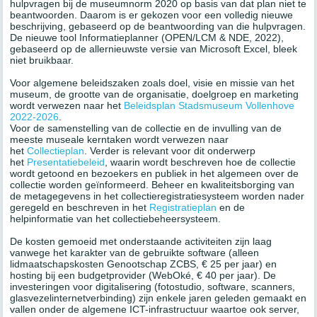
hulpvragen bij de museumnorm 2020 op basis van dat plan niet te
beantwoorden. Daarom is er gekozen voor een volledig nieuwe
beschrijving, gebaseerd op de beantwoording van die hulpvragen.
De nieuwe tool Informatieplanner (OPEN/LCM & NDE, 2022),
gebaseerd op de allernieuwste versie van Microsoft Excel, bleek
niet bruikbaar.
Voor algemene beleidszaken zoals doel, visie en missie van het
museum, de grootte van de organisatie, doelgroep en marketing
wordt verwezen naar het
Beleidsplan Stadsmuseum Vollenhove
2022-2026
.
Voor de samenstelling van de collectie en de invulling van de
meeste museale kerntaken wordt verwezen naar
het
Collectieplan
. Verder is relevant voor dit onderwerp
het
Presentatiebeleid
, waarin wordt beschreven hoe de collectie
wordt getoond en bezoekers en publiek in het algemeen over de
collectie worden geïnformeerd. Beheer en kwaliteitsborging van
de metagegevens in het collectieregistratiesysteem worden nader
geregeld en beschreven in het
Registratieplan
en de
helpinformatie van het collectiebeheersysteem.
De kosten gemoeid met onderstaande activiteiten zijn laag
vanwege het karakter van de gebruikte software (alleen
lidmaatschapskosten Genootschap ZCBS, € 25 per jaar) en
hosting bij een budgetprovider (WebOké, € 40 per jaar). De
investeringen voor digitalisering (fotostudio, software, scanners,
glasvezelinternetverbinding) zijn enkele jaren geleden gemaakt en
vallen onder de algemene ICT-infrastructuur waartoe ook server,