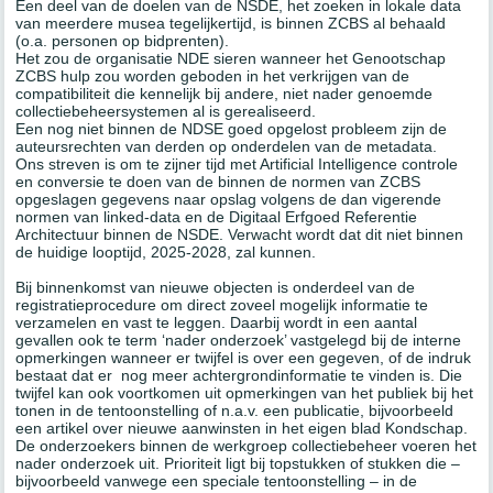
Een deel van de doelen van de NSDE, het zoeken in lokale data
van meerdere musea tegelijkertijd, is binnen ZCBS al behaald
(o.a. personen op bidprenten).
Het zou de organisatie NDE sieren wanneer het Genootschap
ZCBS hulp zou worden geboden in het verkrijgen van de
compatibiliteit die kennelijk bij andere, niet nader genoemde
collectiebeheersystemen al is gerealiseerd.
Een nog niet binnen de NDSE goed opgelost probleem zijn de
auteursrechten van derden op onderdelen van de metadata.
Ons streven is om te zijner tijd met Artificial Intelligence controle
en conversie te doen van de binnen de normen van ZCBS
opgeslagen gegevens naar opslag volgens de dan vigerende
normen van linked-data en de Digitaal Erfgoed Referentie
Architectuur binnen de NSDE. Verwacht wordt dat dit niet binnen
de huidige looptijd, 2025-2028, zal kunnen.
Bij binnenkomst van nieuwe objecten is onderdeel van de
registratieprocedure om direct zoveel mogelijk informatie te
verzamelen en vast te leggen. Daarbij wordt in een aantal
gevallen ook te term ‘nader onderzoek’ vastgelegd bij de interne
opmerkingen wanneer er twijfel is over een gegeven, of de indruk
bestaat dat er nog meer achtergrondinformatie te vinden is. Die
twijfel kan ook voortkomen uit opmerkingen van het publiek bij het
tonen in de tentoonstelling of n.a.v. een publicatie, bijvoorbeeld
een artikel over nieuwe aanwinsten in het eigen blad Kondschap.
De onderzoekers binnen de werkgroep collectiebeheer voeren het
nader onderzoek uit. Prioriteit ligt bij topstukken of stukken die –
bijvoorbeeld vanwege een speciale tentoonstelling – in de