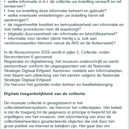
• welke informatie m.b.t. de collectie uw instelling verwerft en wil
verwerven?
• hoe uw instelling deze informatie beheert en gebruikt?
• welke eventuele verbeteringen uw instelling hierin wil
aanbrengen?
• de nagestreefde kwaliteit en betrouwbaarheid van informatie en
met welke procedures men dit waarborgt?
• (digitale) duurzaamheid van informatie en beschikbaarheid?
• informatie voor derden (denk hierbij o.a. ook aan
randvoorwaarden hiervoor vanuit de AVG en de Auteurswet)?
In de Museumnorm 2025 wordt in pijler 2, Collectie, onder
Normcriterium 6 genoemd:
Registratie en digitalisering: het museum onderschrijft en werkt
aantoonbaar conform de uitgangspunten van de Nationale
Strategie Digitaal Erfgoed. Aantonen: middels een Informatieplan,
met daarin een uitwerking van het werken volgens de Nationale
Strategie Digitaal Erfgoed.
Zie hiervoor het gestelde onder beheer en kwaliteitsborging.
Digitale toegankelijkheid van de collectie
De museale collectie is geregistreerd in het
collectiebeheersysteem, zie hiervoor het collectieplan. Het beleid
is dat de toegang tot de gegevens in principe is beperkt tot de
vrijwilligers van het museum, met uitzondering van door de
collectiebeheerders geselecteerde objecten die ook door het
grote publiek via internet te bekijken zijn. Het gaat dan om