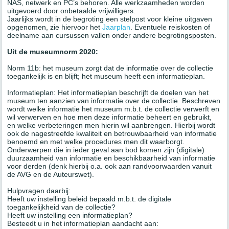
NAS, netwerk en PC’s behoren. Alle werkzaamheden worden
uitgevoerd door onbetaalde vrijwilligers.
Jaarlijks wordt in de begroting een stelpost voor kleine uitgaven
opgenomen, zie hiervoor het
Jaarplan
. Eventuele reiskosten of
deelname aan cursussen vallen onder andere begrotingsposten.
Uit de museumnorm 2020:
Norm 11b: het museum zorgt dat de informatie over de collectie
toegankelijk is en blijft; het museum heeft een informatieplan.
Informatieplan: Het informatieplan beschrijft de doelen van het
museum ten aanzien van informatie over de collectie. Beschreven
wordt welke informatie het museum m.b.t. de collectie verwerft en
wil verwerven en hoe men deze informatie beheert en gebruikt,
en welke verbeteringen men hierin wil aanbrengen. Hierbij wordt
ook de nagestreefde kwaliteit en betrouwbaarheid van informatie
benoemd en met welke procedures men dit waarborgt.
Onderwerpen die in ieder geval aan bod komen zijn (digitale)
duurzaamheid van informatie en beschikbaarheid van informatie
voor derden (denk hierbij o.a. ook aan randvoorwaarden vanuit
de AVG en de Auteurswet).
Hulpvragen daarbij:
Heeft uw instelling beleid bepaald m.b.t. de digitale
toegankelijkheid van de collectie?
Heeft uw instelling een informatieplan?
Besteedt u in het informatieplan aandacht aan: