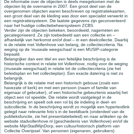
De informatie over de objecten is deels meegekomen met de
objecten bij de overname in 2007. Een groot deel van de
overgenomen objecten waren beschreven op registratiekaarten,
een groot deel van de kleding was door een specialist verwerkt in
een registratiesysteem. Die laatste gegevens zijn geconverteerd
naar het huidige collectiebeheersysteem ZCBS.
Verder zijn de objecten bekeken, beoordeeld, nagemeten en
gecategoriseerd. Ze zijn toebedeeld aan een collectie en –
afhankelijk van herkomst en/of doel – in een deelcollectie. Daarbij
is de relatie met Vollenhove van belang, de collectiecriteria. Na
weging op de ‘museale weegschaal’ is een MUSIP-categorie
bepaald.
Belangrijker dan een titel en een feitelijke beschrijving is de
historische context in relatie tot Vollenhove, nodig voor de weging
(museale weegschaal) in relatie tot de collectiecriteria (zie het
beleidsplan en het collectieplan). Een exacte datering is niet zo
belangrijk.
Belangrijk is de relatie met een historisch gebouw (zoals een
havezate of kerk) en met een persoon (naam of familie van
eigenaar of gebruiker), of een historische gebeurtenis waarbij het
object een rol speelde. Die relatie wordt vastgelegd in de
beschrijving en speelt ook een rol bij de indeling in deel- en
subcollectie. In de beschrijving wordt zo mogelijk een hypertextlink
gelegd naar relevante foto’s in de beeldbank (onderdeel van de
publieksfunctie, zie het presentatiebeleid) en naar artikelen op de
website stadvollenhove.nl (geschiedenis van Vollenhove) en/of de
website MijnStadMijnDorp, een cultuurhistorisch platform van
Collectie Overijssel. Van personen (eigenaren, gebruikers)