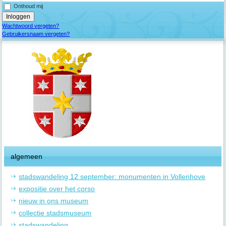
Onthoud mij
Wachtwoord vergeten?
Gebruikersnaam vergeten?
algemeen
stadswandeling 12 september: monumenten in Vollenhove
expositie over het corso
nieuw in ons museum
collectie stadsmuseum
stadswandeling