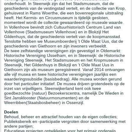
onderhoudt. In Steenwijk zijn dat het Stadsmuseum, dat de
geschiedenis van de vestingstad vertelt, en de collectie van Krop,
gehuisvest in Rams Woerthe, die een bovenregionale uitstraling
heeft. Het Kermis- en Circusmuseum is tijdelijk gesloten,
momenteel wordt de collectie gewaardeerd op museale waarde.
In Vollenhove bevindt zich Cultuurhistorisch Centrum Land van
Vollenhove (Stadsmuseum Vollenhove) en in Blokzijl Het
Gildenhuys, dat de geschiedenis vertelt van de koopmansstad.
Tenslotte hebben we Museumboerderij ’t Olde Maat Uus, dat de
geschiedenis van Giethoorn en zijn inwoners verbeeldt.
De twee zelfstandige verenigingen zijn gevestigd in Oldemarkt:
Historische Vereniging IJsselham, en in Steenwijk: de Historische
Vereniging Steenwijk. Het Stadsmuseum en het Kropmuseum in
Steenwijk, Het Gildenhuys in Blokzijl en ’t Olde Maat Uus in
Giethoorn zijn als museum geregistreerd. Vanaf 2014 ontvangen
alle vijf musea en twee historische verenigingen jaarlijks een
waarderingssubsidie (basisbedrag). Alle musea worden gerund
door het particulier initiatief. De musea drijven grotendeels op de
inzet van vrijwilligers. Steenwijkerland kent ook twee
goedbezochte (natuur) Bezoekerscentra, namelijk De Wieden in
Sint Jansklooster (Natuurmonumenten) en de
Weerribben(Staatsbosbeheer) in Ossenzijl.
Doelen
Behoud, beheer en attractief houden van de eigen collecties;
Publieksbereik en -participatie vergroten door samenwerking met
andere partijen;
Educatieve projecten ontwikkelen voor het primair onderwijs.