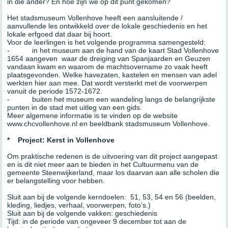
in die ander? En hoe zijn we op dit punt gekomen?
Het stadsmuseum Vollenhove heeft een aansluitende /
aanvullende les ontwikkeld over de lokale geschiedenis en het
lokale erfgoed dat daar bij hoort.
Voor de leerlingen is het volgende programma samengesteld:
- in het museum aan de hand van de kaart Stad Vollenhove
1654 aangeven waar de dreiging van Spanjaarden en Geuzen
vandaan kwam en waarom de machtsovername zo vaak heeft
plaatsgevonden. Welke havezaten, kastelen en mensen van adel
werkten hier aan mee. Dat wordt versterkt met de voorwerpen
vanuit de periode 1572-1672.
- buiten het museum een wandeling langs de belangrijkste
punten in de stad met uitleg van een gids.
Meer algemene informatie is te vinden op de website
www.chcvollenhove.nl en beeldbank stadsmuseum Vollenhove.
*
Project: Kerst in Vollenhove
Om praktische redenen is de uitvoering van dit project aangepast
en is dit niet meer aan te bieden in het Cultuurmenu van de
gemeente Steenwijkerland, maar los daarvan aan alle scholen die
er belangstelling voor hebben.
Sluit aan bij de volgende kerndoelen: 51, 53, 54 en 56 (beelden,
kleding, liedjes, verhaal, voorwerpen, foto's.)
Sluit aan bij de volgende vakken: geschiedenis
Tijd: in de periode van ongeveer 9 december tot aan de