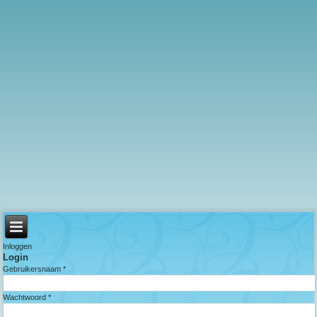
Inloggen
Login
Gebruikersnaam *
Wachtwoord *