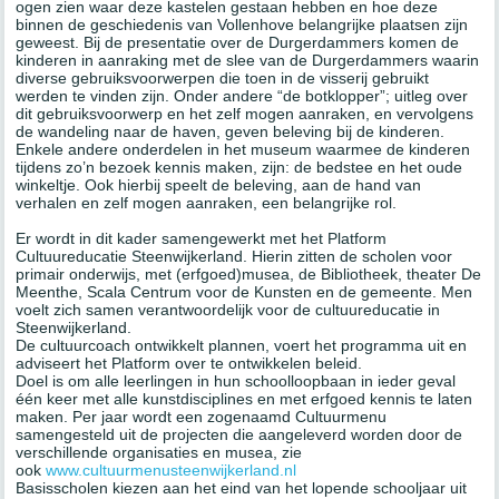
ogen zien waar deze kastelen gestaan hebben en hoe deze
binnen de geschiedenis van Vollenhove belangrijke plaatsen zijn
geweest. Bij de presentatie over de Durgerdammers komen de
kinderen in aanraking met de slee van de Durgerdammers waarin
diverse gebruiksvoorwerpen die toen in de visserij gebruikt
werden te vinden zijn. Onder andere “de botklopper”; uitleg over
dit gebruiksvoorwerp en het zelf mogen aanraken, en vervolgens
de wandeling naar de haven, geven beleving bij de kinderen.
Enkele andere onderdelen in het museum waarmee de kinderen
tijdens zo’n bezoek kennis maken, zijn: de bedstee en het oude
winkeltje. Ook hierbij speelt de beleving, aan de hand van
verhalen en zelf mogen aanraken, een belangrijke rol.
Er wordt in dit kader samengewerkt met het Platform
Cultuureducatie Steenwijkerland. Hierin zitten de scholen voor
primair onderwijs, met (erfgoed)musea, de Bibliotheek, theater De
Meenthe, Scala Centrum voor de Kunsten en de gemeente. Men
voelt zich samen verantwoordelijk voor de cultuureducatie in
Steenwijkerland.
De cultuurcoach ontwikkelt plannen, voert het programma uit en
adviseert het Platform over te ontwikkelen beleid.
Doel is om alle leerlingen in hun schoolloopbaan in ieder geval
één keer met alle kunstdisciplines en met erfgoed kennis te laten
maken. Per jaar wordt een zogenaamd Cultuurmenu
samengesteld uit de projecten die aangeleverd worden door de
verschillende organisaties en musea, zie
ook
www.cultuurmenusteenwijkerland.nl
Basisscholen kiezen aan het eind van het lopende schooljaar uit