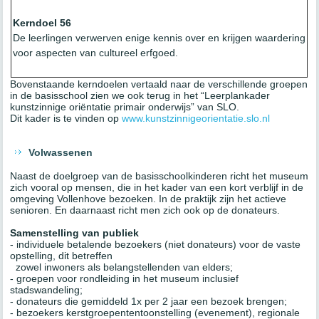
Kerndoel 56
De leerlingen verwerven enige kennis over en krijgen waardering
voor aspecten van cultureel erfgoed.
Bovenstaande kerndoelen vertaald naar de verschillende groepen
in de basisschool zien we ook terug in het “Leerplankader
kunstzinnige oriëntatie primair onderwijs” van SLO.
Dit kader is te vinden op
www.kunstzinnigeorientatie.slo.nl
Volwassenen
Naast de doelgroep van de basisschoolkinderen richt het museum
zich vooral op mensen, die in het kader van een kort verblijf in de
omgeving Vollenhove bezoeken. In de praktijk zijn het actieve
senioren. En daarnaast richt men zich ook op de donateurs.
Samenstelling van publiek
- individuele betalende bezoekers (niet donateurs) voor de vaste
opstelling, dit betreffen
zowel inwoners als belangstellenden van elders;
- groepen voor rondleiding in het museum inclusief
stadswandeling;
- donateurs die gemiddeld 1x per 2 jaar een bezoek brengen;
- bezoekers kerstgroepententoonstelling (evenement), regionale