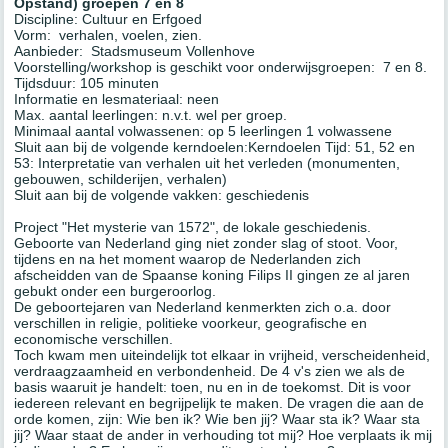
Opstand) groepen 7 en 8
Discipline: Cultuur en Erfgoed
Vorm: verhalen, voelen, zien.
Aanbieder: Stadsmuseum Vollenhove
Voorstelling/workshop is geschikt voor onderwijsgroepen: 7 en 8.
Tijdsduur: 105 minuten
Informatie en lesmateriaal: neen
Max. aantal leerlingen: n.v.t. wel per groep.
Minimaal aantal volwassenen: op 5 leerlingen 1 volwassene
Sluit aan bij de volgende kerndoelen:Kerndoelen Tijd: 51, 52 en
53: Interpretatie van verhalen uit het verleden (monumenten,
gebouwen, schilderijen, verhalen)
Sluit aan bij de volgende vakken: geschiedenis
Project "Het mysterie van 1572", de lokale geschiedenis.
Geboorte van Nederland ging niet zonder slag of stoot. Voor,
tijdens en na het moment waarop de Nederlanden zich
afscheidden van de Spaanse koning Filips II gingen ze al jaren
gebukt onder een burgeroorlog.
De geboortejaren van Nederland kenmerkten zich o.a. door
verschillen in religie, politieke voorkeur, geografische en
economische verschillen.
Toch kwam men uiteindelijk tot elkaar in vrijheid, verscheidenheid,
verdraagzaamheid en verbondenheid. De 4 v's zien we als de
basis waaruit je handelt: toen, nu en in de toekomst. Dit is voor
iedereen relevant en begrijpelijk te maken. De vragen die aan de
orde komen, zijn: Wie ben ik? Wie ben jij? Waar sta ik? Waar sta
jij? Waar staat de ander in verhouding tot mij? Hoe verplaats ik mij