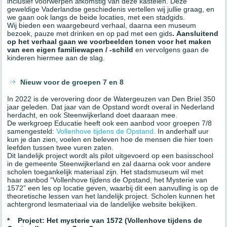
inclusief voorwerpen afkomstig van deze kastelen. Deze
geweldige Vaderlandse geschiedenis vertellen wij jullie graag, en
we gaan ook langs de beide locaties, met een stadgids.
Wij bieden een waargebeurd verhaal, daarna een museum
bezoek, pauze met drinken en op pad met een gids
.
Aansluitend
op het verhaal gaan we voorbeelden tonen voor het maken
van een eigen familiewapen / -schild
en vervolgens gaan de
kinderen hiermee aan de slag.
Nieuw voor de groepen 7 en 8
In 2022 is de verovering door de Watergeuzen van Den Briel 350
jaar geleden. Dat jaar van de Opstand wordt overal in Nederland
herdacht, en ook Steenwijkerland doet daaraan mee.
De werkgroep Educatie heeft ook een aanbod voor groepen 7/8
samengesteld:
Vollenhove tijdens de Opstand
. In anderhalf uur
kun je dan zien, voelen en beleven hoe de mensen die hier toen
leefden tussen twee vuren zaten.
Dit landelijk project wordt als pilot uitgevoerd op een basisschool
in de gemeente Steenwijkerland en zal daarna ook voor andere
scholen toegankelijk materiaal zijn. Het stadsmuseum wil met
haar aanbod “Vollenhove tijdens de Opstand, het Mysterie van
1572” een les op locatie geven, waarbij dit een aanvulling is op de
theoretische lessen van het landelijk project. Scholen kunnen het
achtergrond lesmateriaal via de landelijke website bekijken.
*
Project: Het mysterie van 1572 (Vollenhove tijdens de