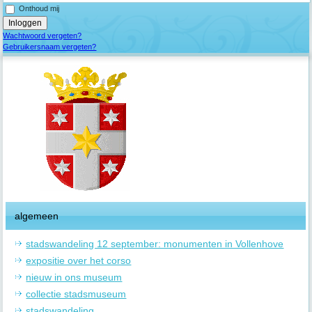
Onthoud mij
Wachtwoord vergeten?
Gebruikersnaam vergeten?
algemeen
stadswandeling 12 september: monumenten in Vollenhove
expositie over het corso
nieuw in ons museum
collectie stadsmuseum
stadswandeling