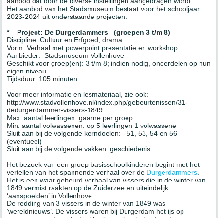
aanbod dat door de diverse instellingen aangedragen wordt.
Het aanbod van het Stadsmuseum bestaat voor het schooljaar
2023-2024 uit onderstaande projecten.
* Project: De Durgerdammers (groepen 3 t/m 8)
Discipline: Cultuur en Erfgoed, drama
Vorm: Verhaal met powerpoint presentatie en workshop
Aanbieder: Stadsmuseum Vollenhove
Geschikt voor groep(en): 3 t/m 8; indien nodig, onderdelen op hun
eigen niveau.
Tijdsduur: 105 minuten.
Voor meer informatie en lesmateriaal, zie ook:
http://www.stadvollenhove.nl/index.php/gebeurtenissen/31-
dedurgerdammer-vissers-1849
Max. aantal leerlingen: gaarne per groep.
Min. aantal volwassenen: op 5 leerlingen 1 volwassene
Sluit aan bij de volgende kerndoelen: 51, 53, 54 en 56
(eventueel)
Sluit aan bij de volgende vakken: geschiedenis
Het bezoek van een groep basisschoolkinderen begint met het
vertellen van het spannende verhaal over de
Durgerdammers
.
Het is een waar gebeurd verhaal van vissers die in de winter van
1849 vermist raakten op de Zuiderzee en uiteindelijk
‘aanspoelden’ in Vollenhove.
De redding van 3 vissers in de winter van 1849 was
‘wereldnieuws’. De vissers waren bij Durgerdam het ijs op