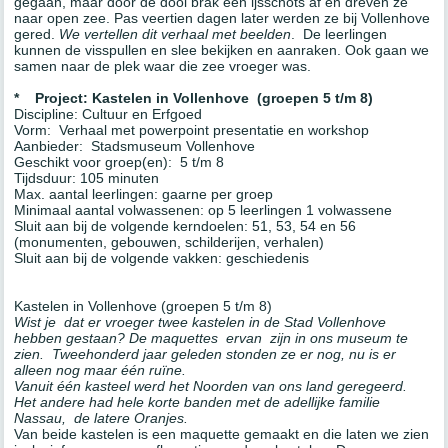
gegaan, maar door de dooi brak een ijsschots af en dreven ze
naar open zee. Pas veertien dagen later werden ze bij Vollenhove
gered.
We vertellen dit verhaal met beelden
. De leerlingen
kunnen de visspullen en slee bekijken en aanraken. Ook gaan we
samen naar de plek waar die zee vroeger was.
*
Project: Kastelen in Vollenhove (groepen 5 t/m 8)
Discipline: Cultuur en Erfgoed
Vorm: Verhaal met powerpoint presentatie en workshop
Aanbieder: Stadsmuseum Vollenhove
Geschikt voor groep(en): 5 t/m 8
Tijdsduur: 105 minuten
Max. aantal leerlingen: gaarne per groep
Minimaal aantal volwassenen: op 5 leerlingen 1 volwassene
Sluit aan bij de volgende kerndoelen: 51, 53, 54 en 56
(monumenten, gebouwen, schilderijen, verhalen)
Sluit aan bij de volgende vakken: geschiedenis
Kastelen in Vollenhove (groepen 5 t/m 8)
Wist je dat er vroeger twee kastelen in de Stad Vollenhove
hebben gestaan? De maquettes ervan zijn in ons museum te
zien. Tweehonderd jaar geleden stonden ze er nog, nu is er
alleen nog maar één ruïne.
Vanuit één kasteel werd het Noorden van ons land geregeerd.
Het andere had hele korte banden met de adellijke familie
Nassau, de latere Oranjes.
Van beide kastelen is een maquette gemaakt en die laten we zien