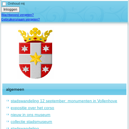
Onthoud mij
Wachtwoord vergeten?
Gebruikersnaam vergeten?
algemeen
stadswandeling 12 september: monumenten in Vollenhove
expositie over het corso
nieuw in ons museum
collectie stadsmuseum
stadswandeling