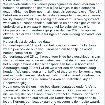
collectie van ons museum.
We verwelkomden als nieuwe penningmeester Jaap Voerman en
hebben de aftredende secretaris Teo Mintjes in de bloemetjes
gezet. Miriam de Boer neemt zijn taak als secretaris over. Teo blijft
betrokken als notulist van de bestuursvergaderingen, en adviseur
facility management. Hij is bezig met een verduurzamingsproject
waarvan o.a. zonnepanelen, dakisolatie en een zuiniger ventilatie
onderdelen zijn en waarbij gemeentelijke subsidie nodig is.
Ons jaarplan is grotendeels gelijk aan dat van 2023. In april en
oktober zijn er weer enkele lezingen en een middag of avond voor
donateurs.
Noteer alvast de volgende data:
Donderdagavond 11 april gaat het over bijnamen in Vollenhove,
waarbij we ook de hulp van u inroepen om het rijtje bekende
namen compleet te krijgen.
Donderdagavond 25 april presenteer ik de hele geschiedenis van
stad en streek, vanaf de middeleeuwen met de ontginningen tot
het huidige nationale landschapspark aan toe – in hoofdlijnen.
Zaterdagmiddag 20 april willen we weer een donateursmiddag
houden. We ontvangen u met koffie of thee en wat lekkers, u kunt
met een gids mee een stadswandeling maken en/of uitgebreid de
vaste collectie in ons museum bekijken en toelichting krijgen.
Reserveer tijdig!
Neem eens de tijd om in de beeldbank bepaalde oude foto’s te
zoeken of in de bibliotheek rond te neuzen. Op basis van het
nieuwe register op de inhoud van ruim 150 nummers Kondschap
vindt u wellicht een oud artikel van Kondschap om nog eens te
lezen. Kortom: een bezoek aan ons museum is de moeite waard.