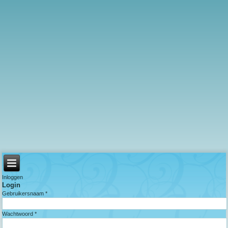
Inloggen
Login
Gebruikersnaam *
Wachtwoord *