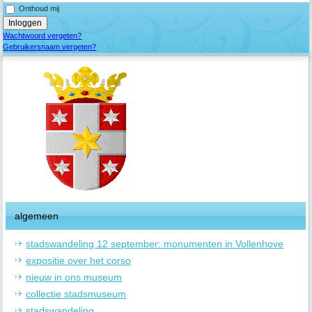
Onthoud mij
Wachtwoord vergeten?
Gebruikersnaam vergeten?
algemeen
stadswandeling 12 september: monumenten in Vollenhove
expositie over het corso
nieuw in ons museum
collectie stadsmuseum
stadswandeling