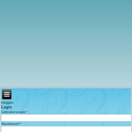
Inloggen
Login
Gebruikersnaam *
Wachtwoord *