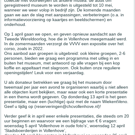
collectie met voorwerpen uit andere musea: de audit om
geregistreerd museum te worden is uitgesteld tot 10 mei,
wanneer we weer volop in bedrijf zijn. De komende maanden
gaan we aan de slag met aanpassingen, verbeteringen (o.a. in
informatievoorziening op kaartjes en beeldschermen) en
onderhoud.
Op 1 april gaan we open, en geven opnieuw aandacht aan de
Tweede Wereldoorlog, hoe die in Vollenhove meegemaakt werd.
In de zomermaanden verzorgt de VVVV een expositie over het
corso, zoals in 2022.
Ons aanbod aan groepen is uitgebreid: ook kleine groepen, 2-6
personen, bieden we graag een programma met uitleg in en
buiten het museum, met antwoord op alle vragen bij een kop
koffie en appeltaart met slagroom. Ook buiten onze reguliere
openingstijden! Leuk voor een verjaardag.
U als donateur betrekken we graag bij het museum door
tweemaal per jaar een avond te organiseren waarbij u niet alleen
alle objecten kunt bekijken, maar waar ook een korte presentatie
in een thema wordt gegeven. Op donderdag 13 april is het geen
presentatie, maar een (luchtige) quiz met de naam WiekentVeno.
Geef u tijdig op (reserveringen@chcvollenhove.nl)!
Verder geef ik in april weer enkele presentaties, die steeds om 20
uur beginnen en waarvoor we een bijdrage van € 6 vragen:
woensdag 5 april ‘Vollenhove in oude foto's’, woensdag 12 april
‘Stadsboerderijen in Vollenhove’,