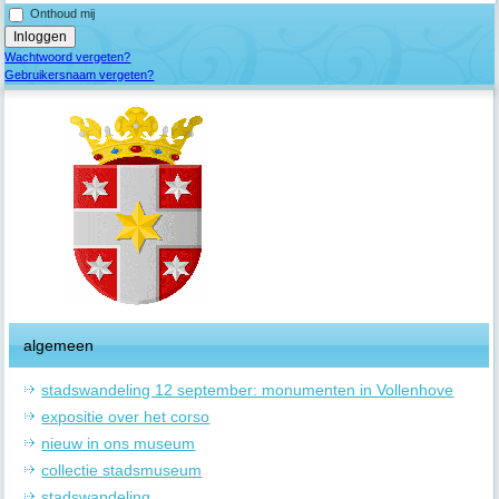
Onthoud mij
Wachtwoord vergeten?
Gebruikersnaam vergeten?
algemeen
stadswandeling 12 september: monumenten in Vollenhove
expositie over het corso
nieuw in ons museum
collectie stadsmuseum
stadswandeling