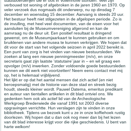
stadsboerderijen die er ooit in Vollenhove stonden. Veel zijn
verbouwd tot woning of afgebroken in de jaren 1960 en 1970. Op
veler verzoek dus nogmaals dit onderwerp, nu op dinsdag 7
december en woensdag 15 december. Aanvang is steeds 20 uur.
Het bestuur heeft niet stilgezeten in de afgelopen periode. Zo is
de invulling, met heel veel documenten, van de eisen voor het
aansluiten bij de Museumvereniging afgerond en kan de
aanvraag nu de deur uit. Een positief resultaat is dringend
gewenst, om de Museumjaarkaart te kunnen gebruiken en om
bruiklenen van andere musea te kunnen verkrijgen. We hopen dat
dit voor de start van het volgende seizoen in april 2022 bereikt is.
Een punt van zorg is het vinden van nieuwe bestuursleden. We
zoeken al lang een nieuwe penningmeester (m/v), en onze
secretaris gaat zijn laatste ‘statutaire’ jaar in – en wil graag een
opvolger (m/v) inwerken. Zonder voldoende goede bestuursleden
kunnen we dit werk niet voortzetten! Neem eens contact met mij
op, het is helemaal vrijblijvend.
Het lijkt er op dat het aantal mensen dat zich actief (en niet
beroepsmatig) met de historie van deze stad en streek bezig
houdt, steeds kleiner wordt. Pauwel Datema, emeritus predikant
en auteur van tientallen artikelen in dit blad ontviel ons. We
gedenken hem ook als actief lid van de Archeologische
Werkgroep Brederwiede die vanaf 1991 tot 2003 diverse
opgravingen verrichtte. Hun verslagen zijn te vinden in onze
bibliotheek. Tijdens uw bezoek kunt u ze in onze koffiehoek rustig
doorlezen. Wij hopen dat u dan ook nog meer dan bij het lezen
van dit blad interesse krijgt voor die rijke geschiedenis. U bent van
harte welkom!