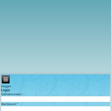
Inloggen
Login
Gebruikersnaam *
Wachtwoord *